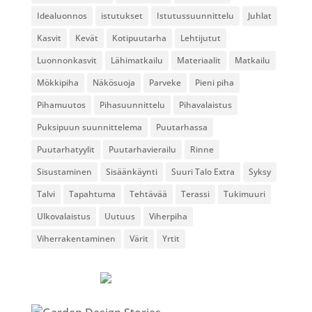
Idealuonnos
istutukset
Istutussuunnittelu
Juhlat
Kasvit
Kevät
Kotipuutarha
Lehtijutut
Luonnonkasvit
Lähimatkailu
Materiaalit
Matkailu
Mökkipiha
Näkösuoja
Parveke
Pieni piha
Pihamuutos
Pihasuunnittelu
Pihavalaistus
Puksipuun suunnittelema
Puutarhassa
Puutarhatyylit
Puutarhavierailu
Rinne
Sisustaminen
Sisäänkäynti
Suuri Talo Extra
Syksy
Talvi
Tapahtuma
Tehtävää
Terassi
Tukimuuri
Ulkovalaistus
Uutuus
Viherpiha
Viherrakentaminen
Värit
Yrtit