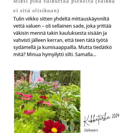
Miksi piha vaikuttaa pieneltä (vaikka
ei sitä olisikaan)
Tulin viikko sitten yhdeltä mittauskäynniltä
vettä valuen – oli sellainen sade, joka yrittää
väkisin mennä takin kauluksesta sisään ja
vahvisti jälleen kerran, että teen tätä työtä
sydämellä ja kumisaappailla. Mutta tiedätkö
mitä? Minua hymyilytti silti. Samalla...