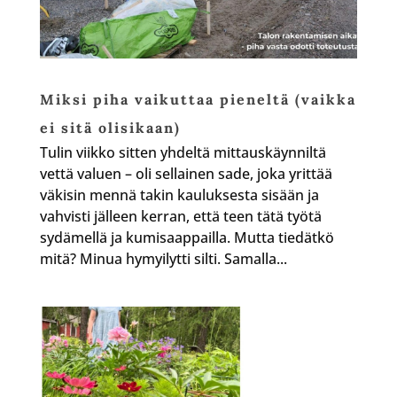
Miksi piha vaikuttaa pieneltä (vaikka
ei sitä olisikaan)
Tulin viikko sitten yhdeltä mittauskäynniltä
vettä valuen – oli sellainen sade, joka yrittää
väkisin mennä takin kauluksesta sisään ja
vahvisti jälleen kerran, että teen tätä työtä
sydämellä ja kumisaappailla. Mutta tiedätkö
mitä? Minua hymyilytti silti. Samalla...