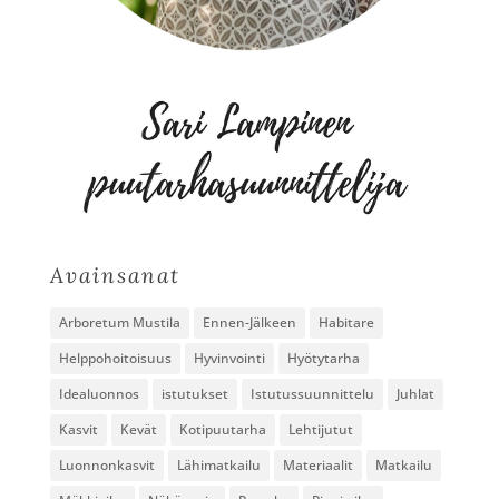
Avainsanat
Arboretum Mustila
Ennen-Jälkeen
Habitare
Helppohoitoisuus
Hyvinvointi
Hyötytarha
Idealuonnos
istutukset
Istutussuunnittelu
Juhlat
Kasvit
Kevät
Kotipuutarha
Lehtijutut
Luonnonkasvit
Lähimatkailu
Materiaalit
Matkailu