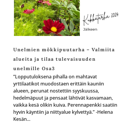
Unelmien mökkipuutarha – Valmiita
alueita ja tilaa tulevaisuuden
unelmille Osa3
”Lopputuloksena pihalla on mahtavat
yrttilaatikot muodostaen erittäin kauniin
alueen, perunat nostettiin syyskuussa,
hedelmäpuut ja pensaat lähtivät kasvamaan,
vaikka kesä olikin kuiva. Perennapenkki saatiin
hyvin käyntiin ja niittyalue kylvettyä.” -Helena
Kesän...