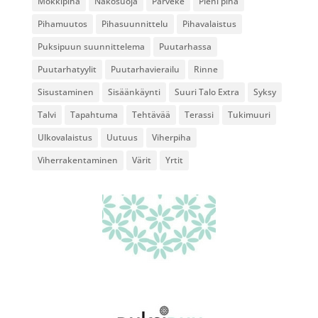
Mökkipiha
Näkösuoja
Parveke
Pieni piha
Pihamuutos
Pihasuunnittelu
Pihavalaistus
Puksipuun suunnittelema
Puutarhassa
Puutarhatyylit
Puutarhavierailu
Rinne
Sisustaminen
Sisäänkäynti
Suuri Talo Extra
Syksy
Talvi
Tapahtuma
Tehtävää
Terassi
Tukimuuri
Ulkovalaistus
Uutuus
Viherpiha
Viherrakentaminen
Värit
Yrtit