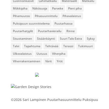
Luonnonkasvit
Lähimatkailu
Materiaalit
Matkailu
Mökkipiha
Näkösuoja
Parveke
Pieni piha
Pihamuutos
Pihasuunnittelu
Pihavalaistus
Puksipuun suunnittelema
Puutarhassa
Puutarhatyylit
Puutarhavierailu
Rinne
Sisustaminen
Sisäänkäynti
Suuri Talo Extra
Syksy
Talvi
Tapahtuma
Tehtävää
Terassi
Tukimuuri
Ulkovalaistus
Uutuus
Viherpiha
Viherrakentaminen
Värit
Yrtit
©2026 Sari Lampinen Puutarhasuunnittelu Puksipuu