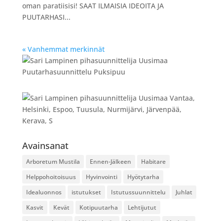
oman paratiisisi! SAAT ILMAISIA IDEOITA JA
PUUTARHASI...
« Vanhemmat merkinnät
Avainsanat
Arboretum Mustila
Ennen-Jälkeen
Habitare
Helppohoitoisuus
Hyvinvointi
Hyötytarha
Idealuonnos
istutukset
Istutussuunnittelu
Juhlat
Kasvit
Kevät
Kotipuutarha
Lehtijutut