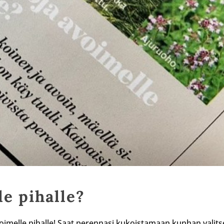
e pihalle?
avoimelle pihalle! Saat perennasi kukoistamaan kunhan valits