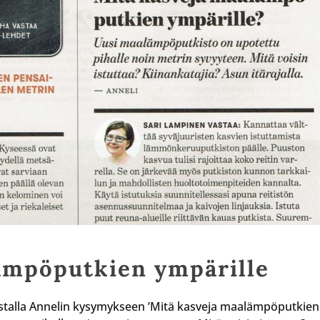
ämpöputkien ympärille
talla Annelin kysymykseen ’Mitä kasveja maalämpöputkien