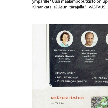
ympärille? Uusi maalämpöputkisto on upot
Kiinankatajia? Asun itärajalla.’ VASTAUS:..