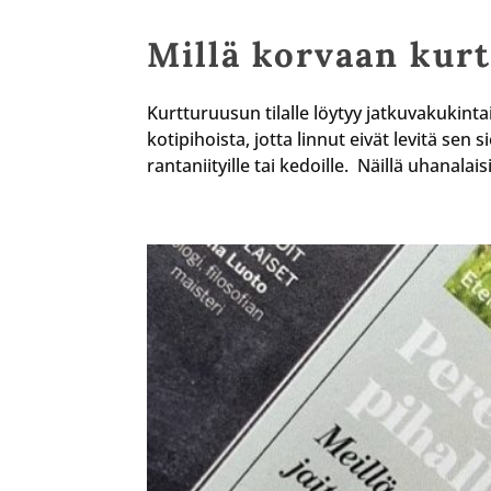
Millä korvaan kur
Kurtturuusun tilalle löytyy jatkuvakukint
kotipihoista, jotta linnut eivät levitä s
rantaniityille tai kedoille. Näillä uhanalais