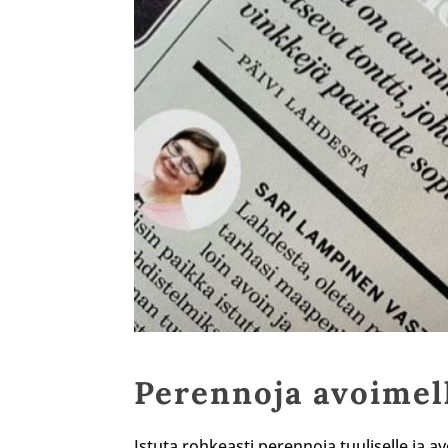
Perennoja avoimell
Istuta rohkeasti perennoja tuuliselle ja 