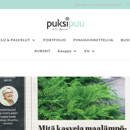
Puksipuun tietosuojaseloste
V
LU & PALVELUT
PORTFOLIO
PIHASUUNNITTELIJA
BLO
KURSSIT
Kauppa
EN