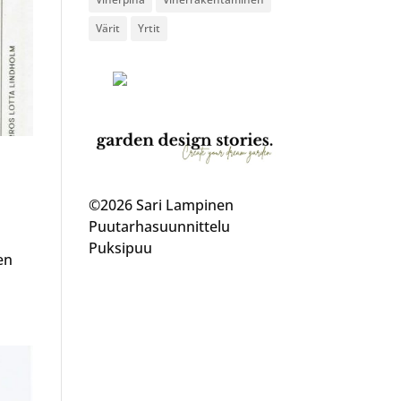
Värit
Yrtit
©2026 Sari Lampinen
Puutarhasuunnittelu
ä
Puksipuu
en