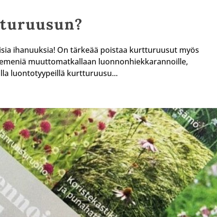
tturuusun?
aisia ihanuuksia! On tärkeää poistaa kurtturuusut myös
en siemeniä muuttomatkallaan luonnonhiekkarannoille,
illa luontotyypeillä kurtturuusu...