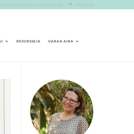
erkkokaupan tilaus- ja toimitusehdot
0 kohdetta
GI
RESURSSEJA
VARAA AIKA