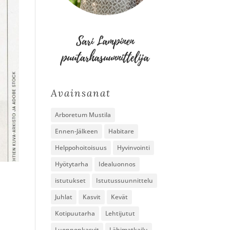
Avainsanat
Arboretum Mustila
Ennen-Jälkeen
Habitare
Helppohoitoisuus
Hyvinvointi
Hyötytarha
Idealuonnos
istutukset
Istutussuunnittelu
Juhlat
Kasvit
Kevät
Kotipuutarha
Lehtijutut
Luonnonkasvit
Lähimatkailu