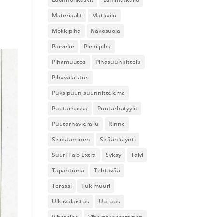
Materiaalit
Matkailu
Mökkipiha
Näkösuoja
Parveke
Pieni piha
Pihamuutos
Pihasuunnittelu
Pihavalaistus
Puksipuun suunnittelema
Puutarhassa
Puutarhatyylit
Puutarhavierailu
Rinne
Sisustaminen
Sisäänkäynti
Suuri Talo Extra
Syksy
Talvi
Tapahtuma
Tehtävää
Terassi
Tukimuuri
Ulkovalaistus
Uutuus
Viherpiha
Viherrakentaminen