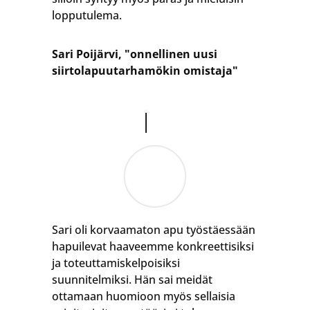
lopputulema.
Sari Poijärvi, "onnellinen uusi
siirtolapuutarhamökin omistaja"
Sari oli korvaamaton apu työstäessään
hapuilevat haaveemme konkreettisiksi
ja toteuttamiskelpoisiksi
suunnitelmiksi. Hän sai meidät
ottamaan huomioon myös sellaisia