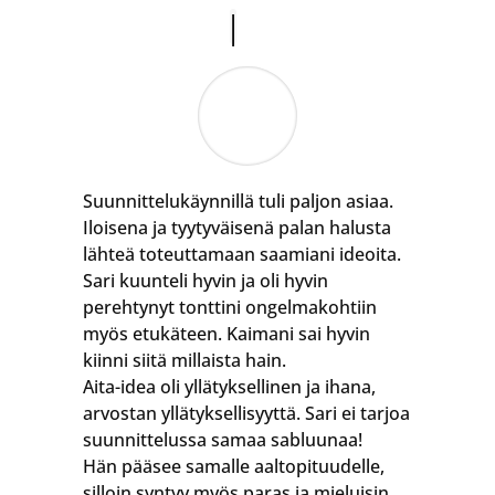
Suunnittelukäynnillä tuli paljon asiaa.
Iloisena ja tyytyväisenä palan halusta
lähteä toteuttamaan saamiani ideoita.
Sari kuunteli hyvin ja oli hyvin
perehtynyt tonttini ongelmakohtiin
myös etukäteen. Kaimani sai hyvin
kiinni siitä millaista hain.
Aita-idea oli yllätyksellinen ja ihana,
arvostan yllätyksellisyyttä. Sari ei tarjoa
suunnittelussa samaa sabluunaa!
Hän pääsee samalle aaltopituudelle,
silloin syntyy myös paras ja mieluisin