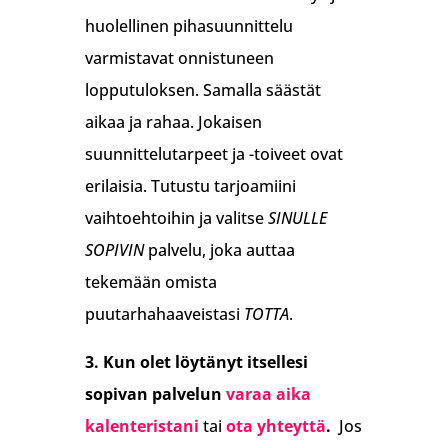
huolellinen pihasuunnittelu
varmistavat onnistuneen
lopputuloksen. Samalla säästät
aikaa ja rahaa. Jokaisen
suunnittelutarpeet ja -toiveet ovat
erilaisia. Tutustu tarjoamiini
vaihtoehtoihin ja valitse
SINULLE
SOPIVIN
palvelu, joka auttaa
tekemään omista
puutarhahaaveistasi
TOTTA
.
3. Kun olet löytänyt itsellesi
sopivan palvelun
varaa aika
kalenteristani
tai
ota yhteyttä
.
Jos