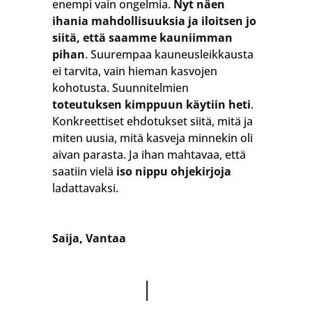
enempi vain ongelmia.
Nyt näen
ihania mahdollisuuksia ja iloitsen jo
siitä, että saamme kauniimman
pihan
. Suurempaa kauneusleikkausta
ei tarvita, vain hieman kasvojen
kohotusta. Suunnitelmien
toteutuksen kimppuun käytiin heti
.
Konkreettiset ehdotukset siitä, mitä ja
miten uusia, mitä kasveja minnekin oli
aivan parasta. Ja ihan mahtavaa, että
saatiin vielä
iso nippu ohjekirjoja
ladattavaksi.
Saija, Vantaa