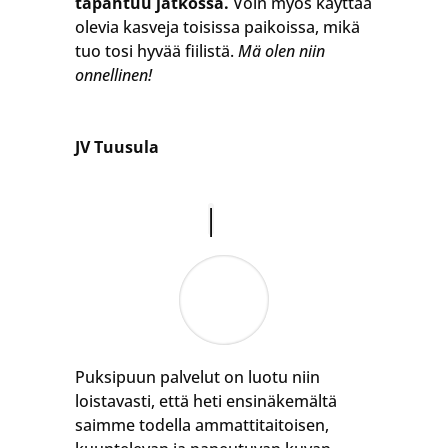
tapahtuu jatkossa.
Voin myös käyttää
olevia kasveja toisissa paikoissa, mikä
tuo tosi hyvää fiilistä.
Mä olen niin
onnellinen
!
JV Tuusula
Puksipuun palvelut on luotu niin
loistavasti, että heti ensinäkemältä
saimme todella ammattitaitoisen,