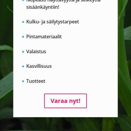
sisäänkäyntiin!
Kulku- ja säilytystarpeet
Pintamateriaalit
Valaistus
Kasvillisuus
Tuotteet
Varaa nyt!