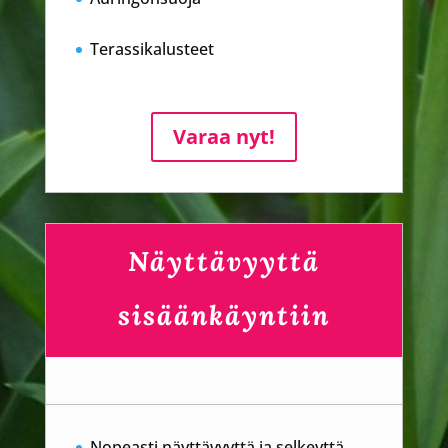
Terassikalusteet
Varaa nyt!
Näyttävyyttä
sisäänkäyntiin
Nopeasti näyttävyyttä ja selkeyttä