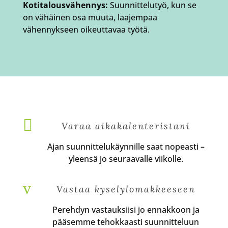
Kotitalousvähennys:
Suunnittelutyö, kun se
on vähäinen osa muuta, laajempaa
vähennykseen oikeuttavaa työtä.

Varaa aikakalenteristani
Ajan suunnittelukäynnille saat nopeasti –
yleensä jo seuraavalle viikolle.
v
Vastaa kyselylomakkeeseen
Perehdyn vastauksiisi jo ennakkoon ja
pääsemme tehokkaasti suunnitteluun