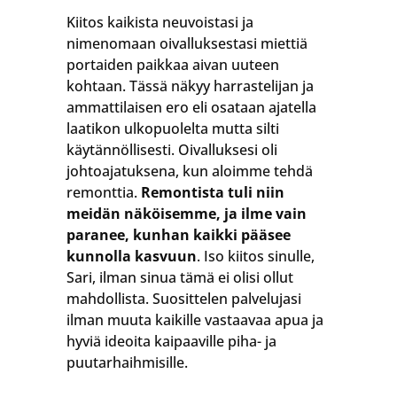
Kiitos kaikista neuvoistasi ja
nimenomaan oivalluksestasi miettiä
portaiden paikkaa aivan uuteen
kohtaan. Tässä näkyy harrastelijan ja
ammattilaisen ero eli osataan ajatella
laatikon ulkopuolelta mutta silti
käytännöllisesti. Oivalluksesi oli
johtoajatuksena, kun aloimme tehdä
remonttia.
Remontista tuli niin
meidän näköisemme, ja ilme vain
paranee, kunhan kaikki pääsee
kunnolla kasvuun
. Iso kiitos sinulle,
Sari, ilman sinua tämä ei olisi ollut
mahdollista. Suosittelen palvelujasi
ilman muuta kaikille vastaavaa apua ja
hyviä ideoita kaipaaville piha- ja
puutarhaihmisille.