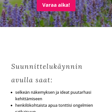
Varaa aika!
Suunnittelukäynnin
avulla saat:
selkeän näkemyksen ja ideat puutarhasi
kehittämiseen
henkilökohtaista apua tonttisi ongelmien
ratkaisuun