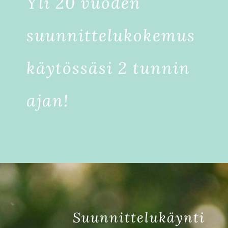
Yli 20 vuoden
suunnittelukokemus
käytössäsi 2 tunnin
ajan!
Suunnittelukäynti