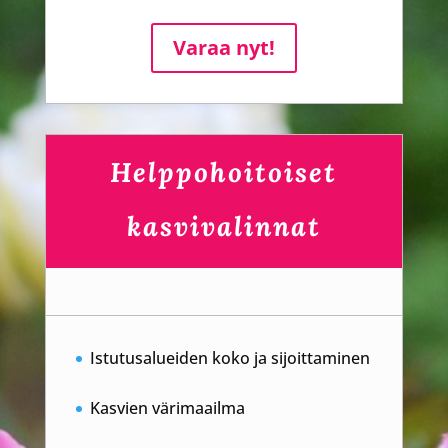
Varaa nyt!
Helppohoitoiset
kasvivalinnat
Istutusalueiden koko ja sijoittaminen
Kasvien värimaailma