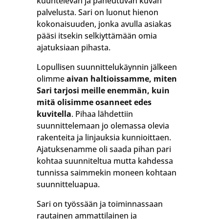
kuuntelevan ja paneutuvan kuvan
palvelusta. Sari on luonut hienon
kokonaisuuden, jonka avulla asiakas
pääsi itsekin selkiyttämään omia
ajatuksiaan pihasta.
Lopullisen suunnittelukäynnin jälkeen
olimme
aivan haltioissamme, miten
Sari tarjosi meille enemmän, kuin
mitä olisimme osanneet edes
kuvitella
. Pihaa lähdettiin
suunnittelemaan jo olemassa olevia
rakenteita ja linjauksia kunnioittaen.
Ajatuksenamme oli saada pihan pari
kohtaa suunniteltua mutta kahdessa
tunnissa saimmekin moneen kohtaan
suunnitteluapua.
Sari on työssään ja toiminnassaan
rautainen ammattilainen ja