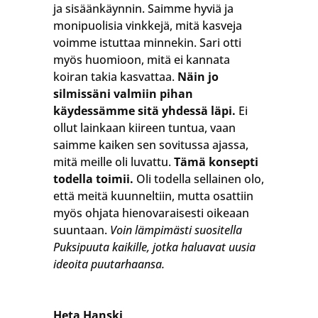
ja sisäänkäynnin. Saimme hyviä ja
monipuolisia vinkkejä, mitä kasveja
voimme istuttaa minnekin. Sari otti
myös huomioon, mitä ei kannata
koiran takia kasvattaa.
Näin jo
silmissäni valmiin pihan
käydessämme sitä yhdessä läpi.
Ei
ollut lainkaan kiireen tuntua, vaan
saimme kaiken sen sovitussa ajassa,
mitä meille oli luvattu.
Tämä konsepti
todella toimii.
Oli todella sellainen olo,
että meitä kuunneltiin, mutta osattiin
myös ohjata hienovaraisesti oikeaan
suuntaan.
Voin lämpimästi suositella
Puksipuuta kaikille, jotka haluavat uusia
ideoita puutarhaansa.
Heta Hanski