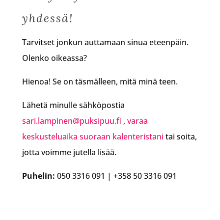
yhdessä!
Tarvitset jonkun auttamaan sinua eteenpäin.
Olenko oikeassa?
Hienoa! Se on täsmälleen, mitä minä teen.
Lähetä minulle sähköpostia
sari.lampinen@puksipuu.fi
,
varaa
keskusteluaika suoraan kalenteristani
tai soita,
jotta voimme jutella lisää.
Puhelin:
050 3316 091 | +358 50 3316 091