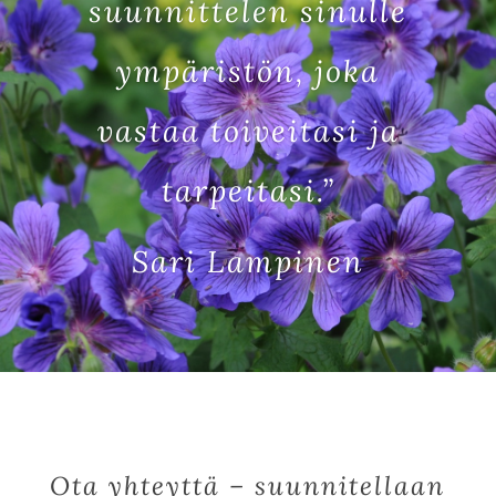
suunnittelen sinulle
ympäristön, joka
vastaa toiveitasi ja
tarpeitasi.”
Sari Lampinen
Ota yhteyttä – suunnitellaan