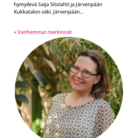
hymyilevä Saija Sitolahti ja Järvenpään
Kukkatalon väki. Järvenpään...
« Vanhemmat merkinnät