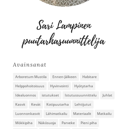
Avainsanat
Arboretum Mustila
Ennen-Jälkeen
Habitare
Helppohoitoisuus
Hyvinvointi
Hyötytarha
Idealuonnos
istutukset
Istutussuunnittelu
Juhlat
Kasvit
Kevät
Kotipuutarha
Lehtijutut
Luonnonkasvit
Lähimatkailu
Materiaalit
Matkailu
Mökkipiha
Näkösuoja
Parveke
Pieni piha