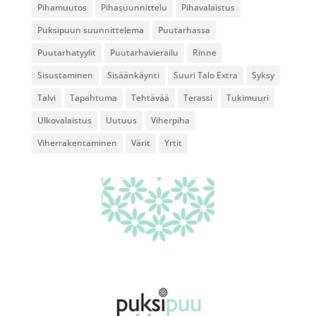
Pihamuutos
Pihasuunnittelu
Pihavalaistus
Puksipuun suunnittelema
Puutarhassa
Puutarhatyylit
Puutarhavierailu
Rinne
Sisustaminen
Sisäänkäynti
Suuri Talo Extra
Syksy
Talvi
Tapahtuma
Tehtävää
Terassi
Tukimuuri
Ulkovalaistus
Uutuus
Viherpiha
Viherrakentaminen
Värit
Yrtit