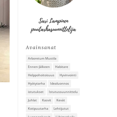
Avainsanat
Arboretum Mustila
Ennen-Jälkeen
Habitare
Helppohoitoisuus
Hyvinvointi
Hyötytarha
Idealuonnos
istutukset
Istutussuunnittelu
Juhlat
Kasvit
Kevät
Kotipuutarha
Lehtijutut
Luonnonkasvit
Lähimatkailu