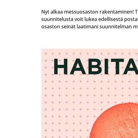
Nyt alkaa messuosaston rakentaminen! Täll
suunnitelusta voit lukea edellisestä pos
osaston seinät laatimani suunnitelman mu