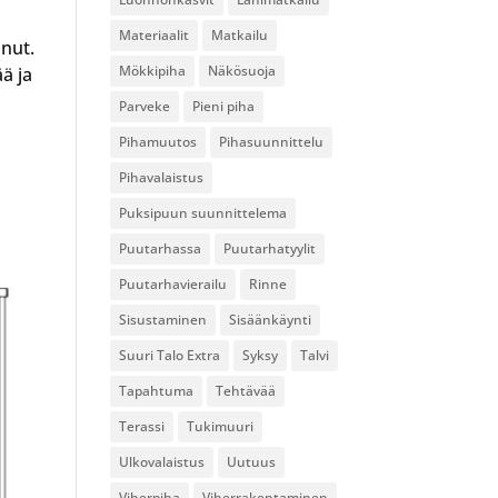
Materiaalit
Matkailu
nut.
Mökkipiha
Näkösuoja
ä ja
Parveke
Pieni piha
Pihamuutos
Pihasuunnittelu
Pihavalaistus
Puksipuun suunnittelema
Puutarhassa
Puutarhatyylit
Puutarhavierailu
Rinne
Sisustaminen
Sisäänkäynti
Suuri Talo Extra
Syksy
Talvi
Tapahtuma
Tehtävää
Terassi
Tukimuuri
Ulkovalaistus
Uutuus
Viherpiha
Viherrakentaminen