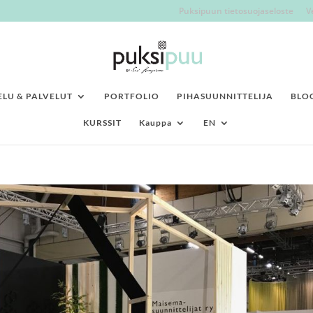
Puksipuun tietosuojaseloste
V
LU & PALVELUT
PORTFOLIO
PIHASUUNNITTELIJA
BLO
KURSSIT
Kauppa
EN