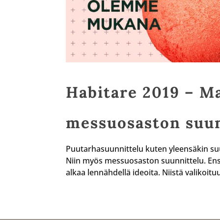
Habitare 2019 – Ma
messuosaston suun
Puutarhasuunnittelu kuten yleensäkin suu
Niin myös messuosaston suunnittelu. Ensin
alkaa lennähdellä ideoita. Niistä valikoituu 