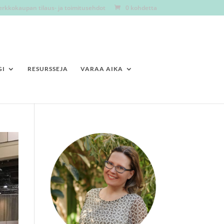
erkkokaupan tilaus- ja toimitusehdot
0 kohdetta
GI
RESURSSEJA
VARAA AIKA