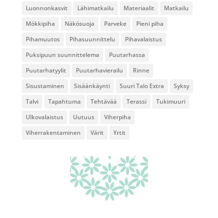
Luonnonkasvit
Lähimatkailu
Materiaalit
Matkailu
Mökkipiha
Näkösuoja
Parveke
Pieni piha
Pihamuutos
Pihasuunnittelu
Pihavalaistus
Puksipuun suunnittelema
Puutarhassa
Puutarhatyylit
Puutarhavierailu
Rinne
Sisustaminen
Sisäänkäynti
Suuri Talo Extra
Syksy
Talvi
Tapahtuma
Tehtävää
Terassi
Tukimuuri
Ulkovalaistus
Uutuus
Viherpiha
Viherrakentaminen
Värit
Yrtit