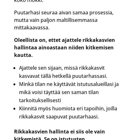
Puutarhasi seuraa aivan samaa prosessia,
mutta vain paljon maltillisemmassa
mittakaavassa.
Oleellista on, ettet ajattele rikkakasvien
hallintaa ainoastaan niiden kitkemisen
kautta.
Ajattele sen sijaan, missä rikkakasvit
kasvavat tällä hetkellä puutarhassasi.
Minkä tilan ne käyttävät istutusalueillasi ja
mikä voisi täyttää sen saman tilan
tarkoituksellisesti
Kiinnitä myös huomiota eri tapoihin, joilla
rikkakasvit saapuvat puutarhaasi.
Rikkakasvien hallinta ei siis ole vain
kitkemistä. Se on istutusten,