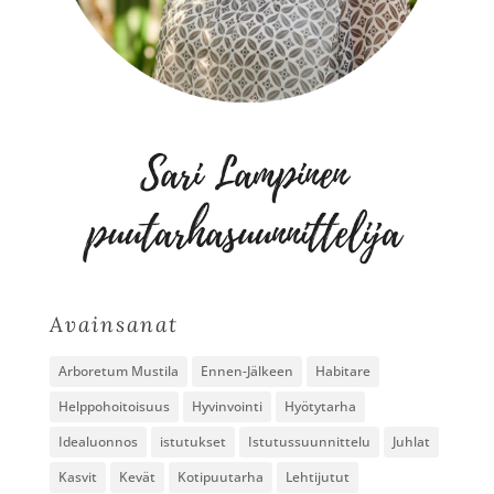
Avainsanat
Arboretum Mustila
Ennen-Jälkeen
Habitare
Helppohoitoisuus
Hyvinvointi
Hyötytarha
Idealuonnos
istutukset
Istutussuunnittelu
Juhlat
Kasvit
Kevät
Kotipuutarha
Lehtijutut