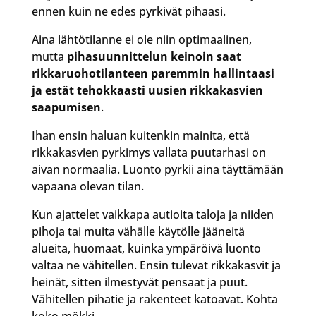
ennen kuin ne edes pyrkivät pihaasi.
Aina lähtötilanne ei ole niin optimaalinen,
mutta
pihasuunnittelun keinoin saat
rikkaruohotilanteen paremmin hallintaasi
ja estät tehokkaasti uusien rikkakasvien
saapumisen
.
Ihan ensin haluan kuitenkin mainita, että
rikkakasvien pyrkimys vallata puutarhasi on
aivan normaalia. Luonto pyrkii aina täyttämään
vapaana olevan tilan.
Kun ajattelet vaikkapa autioita taloja ja niiden
pihoja tai muita vähälle käytölle jääneitä
alueita, huomaat, kuinka ympäröivä luonto
valtaa ne vähitellen. Ensin tulevat rikkakasvit ja
heinät, sitten ilmestyvät pensaat ja puut.
Vähitellen pihatie ja rakenteet katoavat. Kohta
koko mökki.