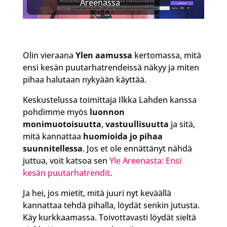
Areenassa
Olin vieraana
Ylen aamussa
kertomassa, mitä
ensi kesän puutarhatrendeissä näkyy ja miten
pihaa halutaan nykyään käyttää.
Keskustelussa toimittaja Ilkka Lahden kanssa
pohdimme myös
luonnon
monimuotoisuutta
,
vastuullisuutta
ja sitä,
mitä kannattaa
huomioida jo pihaa
suunnitellessa
. Jos et ole ennättänyt nähdä
juttua, voit katsoa sen
Yle Areenasta: Ensi
kesän puutarhatrendit
.
Ja hei, jos mietit, mitä juuri nyt keväällä
kannattaa tehdä pihalla, löydät senkin jutusta.
Käy kurkkaamassa. Toivottavasti löydät sieltä