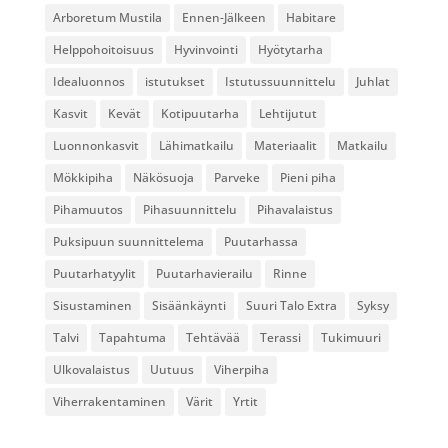
Arboretum Mustila
Ennen-Jälkeen
Habitare
Helppohoitoisuus
Hyvinvointi
Hyötytarha
Idealuonnos
istutukset
Istutussuunnittelu
Juhlat
Kasvit
Kevät
Kotipuutarha
Lehtijutut
Luonnonkasvit
Lähimatkailu
Materiaalit
Matkailu
Mökkipiha
Näkösuoja
Parveke
Pieni piha
Pihamuutos
Pihasuunnittelu
Pihavalaistus
Puksipuun suunnittelema
Puutarhassa
Puutarhatyylit
Puutarhavierailu
Rinne
Sisustaminen
Sisäänkäynti
Suuri Talo Extra
Syksy
Talvi
Tapahtuma
Tehtävää
Terassi
Tukimuuri
Ulkovalaistus
Uutuus
Viherpiha
Viherrakentaminen
Värit
Yrtit