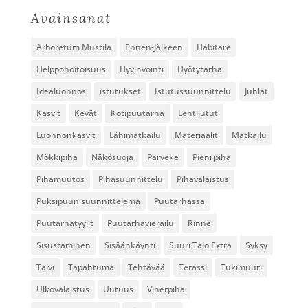
Avainsanat
Arboretum Mustila
Ennen-Jälkeen
Habitare
Helppohoitoisuus
Hyvinvointi
Hyötytarha
Idealuonnos
istutukset
Istutussuunnittelu
Juhlat
Kasvit
Kevät
Kotipuutarha
Lehtijutut
Luonnonkasvit
Lähimatkailu
Materiaalit
Matkailu
Mökkipiha
Näkösuoja
Parveke
Pieni piha
Pihamuutos
Pihasuunnittelu
Pihavalaistus
Puksipuun suunnittelema
Puutarhassa
Puutarhatyylit
Puutarhavierailu
Rinne
Sisustaminen
Sisäänkäynti
Suuri Talo Extra
Syksy
Talvi
Tapahtuma
Tehtävää
Terassi
Tukimuuri
Ulkovalaistus
Uutuus
Viherpiha