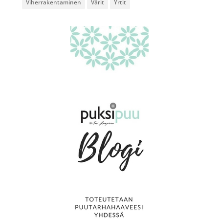
Viherrakentaminen
Värit
Yrtit