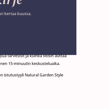
ari kertaa kuussa.
pihasi
elussa
apua tarvitsisit ja kuinka voisin auttaa
ainen 15-minuutin keskusteluaika.
veluistani olisi juuri sinun tarpeeseesi
IKA