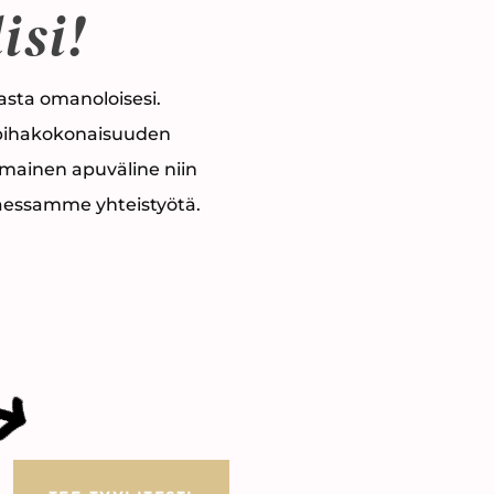
isi!
asta omanoloisesi.
 pihakokonaisuuden
omainen apuväline niin
taessamme yhteistyötä.