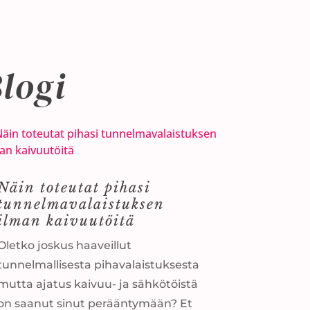
logi
Näin toteutat pihasi
tunnelmavalaistuksen
ilman kaivuutöitä
Oletko joskus haaveillut
tunnelmallisesta pihavalaistuksesta
mutta ajatus kaivuu- ja sähkötöistä
on saanut sinut perääntymään? Et