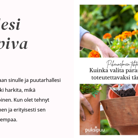
lesi
piva
n sinulle ja puutarhallesi
ki harkita, mikä
inen. Kun olet tehnyt
n ja erityisesti sen
mempaa.