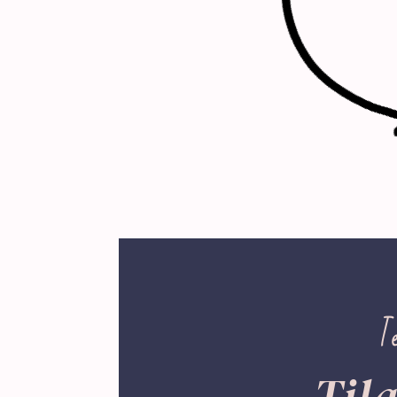
T
Til