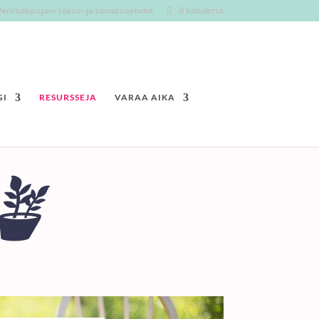
Verkkokaupan tilaus- ja toimitusehdot
0 kohdetta
GI
RESURSSEJA
VARAA AIKA
🪴