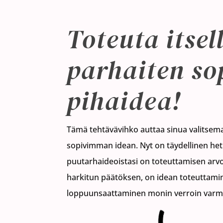
Toteuta itsel
parhaiten so
pihaidea!
Tämä tehtävävihko auttaa sinua valitsemaa
sopivimman idean. Nyt on täydellinen het
puutarhaideoistasi on toteuttamisen arvo
harkitun päätöksen, on idean toteuttamine
loppuunsaattaminen monin verroin var