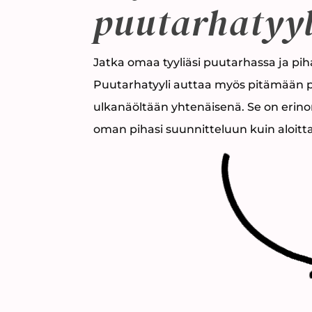
puutarhatyyl
Jatka omaa tyyliäsi puutarhassa ja pih
Puutarhatyyli auttaa myös pitämään
ulkanäöltään yhtenäisenä. Se on erin
oman pihasi suunnitteluun kuin aloit