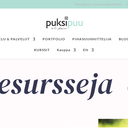
Puksipuun tietosuojaseloste
LU & PALVELUT
PORTFOLIO
PIHASUUNNITTELIJA
BLO
KURSSIT
Kauppa
EN
esursseja 