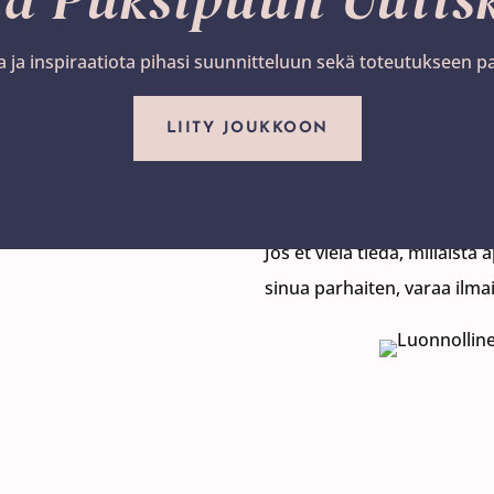
a ja inspiraatiota pihasi suunnitteluun sekä toteutukseen p
Apunasi 
LIITY JOUKKOON
suunnitt
Jos et vielä tiedä, millaista 
sinua parhaiten, varaa ilm
Pohditaan yhdessä, mikä pal
sopivin.
VARAA ILMAINEN A