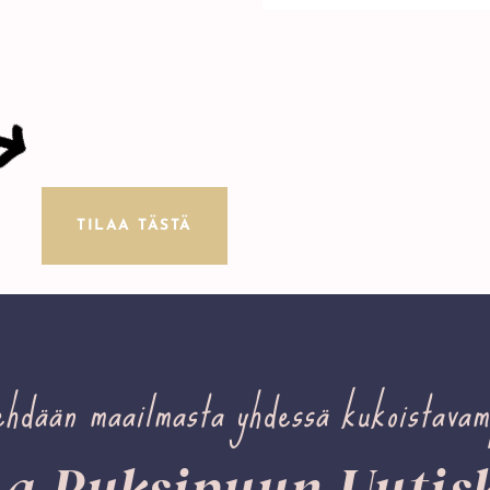
TILAA TÄSTÄ
ehdään maailmasta yhdessä kukoistavam
aa Puksipuun Uutisk