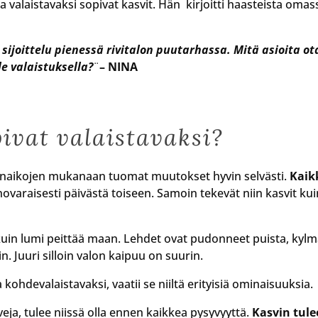
 valaistavaksi sopivat kasvit. Hän kirjoitti haasteista omas
sijoittelu pienessä rivitalon puutarhassa. Mitä asioita ot
e valaistuksella?
¨
– NINA
pivat valaistavaksi?
denaikojen mukanaan tuomat muutokset hyvin selvästi.
Kaik
ovaraisesti päivästä toiseen. Samoin tekevät niin kasvit kui
uin lumi peittää maan. Lehdet ovat pudonneet puista, kyl
 Juuri silloin valon kaipuu on suurin.
kohdevalaistavaksi, vaatii se niiltä erityisiä ominaisuuksia.
veja, tulee niissä olla ennen kaikkea pysyvyyttä.
Kasvin tule