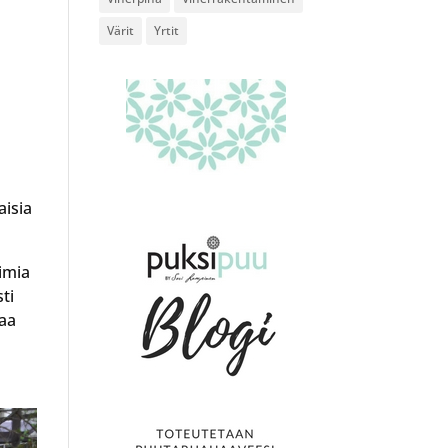
Värit
Yrtit
aisia
imia
sti
vaa