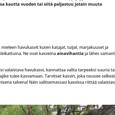
nsa kautta vuoden tai siitä paljastuu jotain muuta
 mieleen havukasvit kuten katajat, tuijat, marjakuuset ja
leikattuina. Ne ovat kasveina
ainavihantia
ja lähes samanl
 valaistava havukasvi, kannattaa valita tarpeeksi suuria ta
ai lajike tulee kasvamaan. Tarvitset kasvin, joka nousee selkeä
ena talvena! Näin valitsemassasi kasvissa riittää valaista