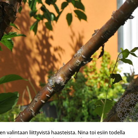
en valintaan liittyvistä haasteista. Nina toi esiin todella