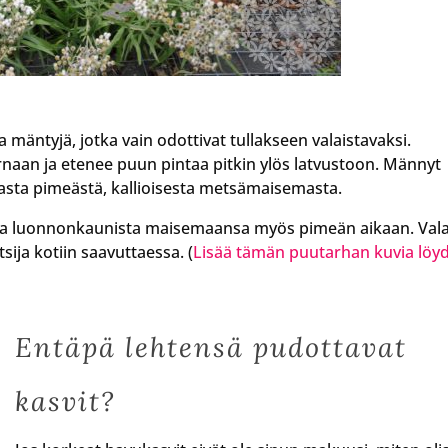
mäntyjä, jotka vain odottivat tullakseen valaistavaksi.
naan ja etenee puun pintaa pitkin ylös latvustoon. Männyt
vasta pimeästä, kallioisesta metsämaisemasta.
uvaa luonnonkaunista maisemaansa myös pimeän aikaan. Vala
ija kotiin saavuttaessa. (
Lisää tämän puutarhan kuvia löy
Entäpä lehtensä pudottavat
kasvit?