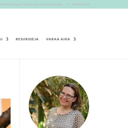
Verkkokaupan tilaus- ja toimitusehdot
0 kohdetta
GI
RESURSSEJA
VARAA AIKA