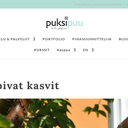
Puksipuun tietosuojaseloste
LU & PALVELUT
PORTFOLIO
PIHASUUNNITTELIJA
BLO
KURSSIT
Kauppa
EN
pivat kasvit