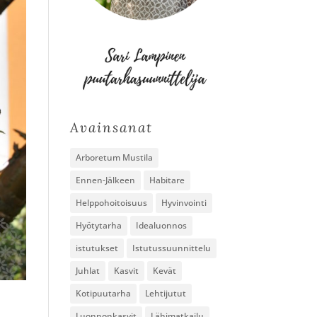
Avainsanat
Arboretum Mustila
Ennen-Jälkeen
Habitare
Helppohoitoisuus
Hyvinvointi
Hyötytarha
Idealuonnos
istutukset
Istutussuunnittelu
Juhlat
Kasvit
Kevät
Kotipuutarha
Lehtijutut
Luonnonkasvit
Lähimatkailu