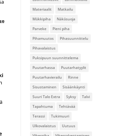
sa
Materiaalit
Matkailu
Mökkipiha
Näkösuoja
an
Parveke
Pieni piha
Pihamuutos
Pihasuunnittelu
Pihavalaistus
Puksipuun suunnittelema
Puutarhassa
Puutarhatyylit
ki
Puutarhavierailu
Rinne
n
Sisustaminen
Sisäänkäynti
Suuri Talo Extra
Syksy
Talvi
mä
Tapahtuma
Tehtävää
Terassi
Tukimuuri
Ulkovalaistus
Uutuus
e
Viherpiha
Viherrakentaminen