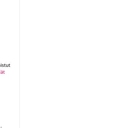
istut
dät