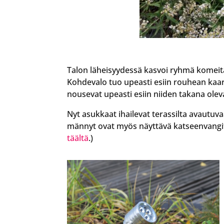
Talon läheisyydessä kasvoi ryhmä komeita 
Kohdevalo tuo upeasti esiin rouhean kaar
nousevat upeasti esiin niiden takana ole
Nyt asukkaat ihailevat terassilta avaut
männyt ovat myös näyttävä katseenvangits
täältä
.)