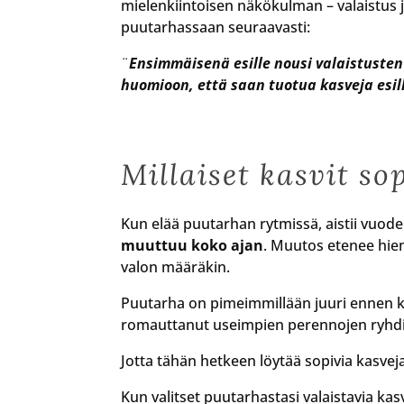
mielenkiintoisen näkökulman – valaistus ja
puutarhassaan seuraavasti:
¨
Ensimmäisenä esille nousi valaistusten 
huomioon, että saan tuotua kasveja esill
Millaiset kasvit so
Kun elää puutarhan rytmissä, aistii vuo
muuttuu koko ajan
. Muutos etenee hien
valon määräkin.
Puutarha on pimeimmillään juuri ennen k
romauttanut useimpien perennojen ryhdin.
Jotta tähän hetkeen löytää sopivia kasveja 
Kun valitset puutarhastasi valaistavia kas