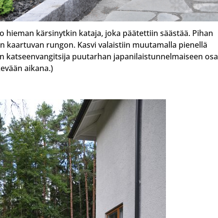
 jo hieman kärsinytkin kataja, joka päätettiin säästää. Pihan
siin kaartuvan rungon. Kasvi valaistiin muutamalla pienellä
ioin katseenvangitsija puutarhan japanilaistunnelmaiseen os
 kevään aikana.)