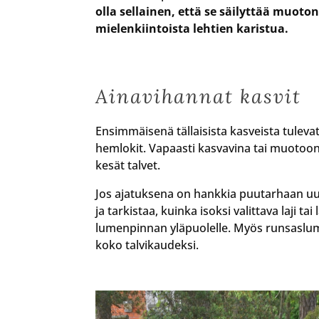
olla sellainen, että se säilyttää muoto
mielenkiintoista lehtien karistua.
Ainavihannat kasvit
Ensimmäisenä tällaisista kasveista tulevat
hemlokit. Vapaasti kasvavina tai muotoon
kesät talvet.
Jos ajatuksena on hankkia puutarhaan uusi
ja tarkistaa, kuinka isoksi valittava laji t
lumenpinnan yläpuolelle. Myös runsaslumis
koko talvikaudeksi.