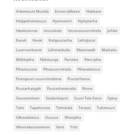
Arboretum Mustila
Ennen-Jälkeen
Habitare
Helppohoitoisuus
Hyvinvointi
Hyötytarha
Idealuonnos
istutukset
Istutussuunnittelu
Juhlat
Kasvit
Kevät
Kotipuutarha
Lehtijutut
Luonnonkasvit
Lähimatkailu
Materiaalit
Matkailu
Mökkipiha
Näkösuoja
Parveke
Pieni piha
Pihamuutos
Pihasuunnittelu
Pihavalaistus
Puksipuun suunnittelema
Puutarhassa
Puutarhatyylit
Puutarhavierailu
Rinne
Sisustaminen
Sisäänkäynti
Suuri Talo Extra
Syksy
Talvi
Tapahtuma
Tehtävää
Terassi
Tukimuuri
Ulkovalaistus
Uutuus
Viherpiha
Viherrakentaminen
Värit
Yrtit