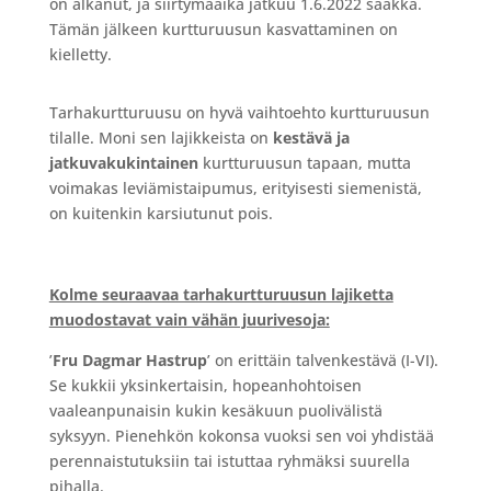
on alkanut, ja siirtymäaika jatkuu 1.6.2022 saakka.
Tämän jälkeen kurtturuusun kasvattaminen on
kielletty.
Tarhakurtturuusu on hyvä vaihtoehto kurtturuusun
tilalle. Moni sen lajikkeista on
kestävä ja
jatkuvakukintainen
kurtturuusun tapaan, mutta
voimakas leviämistaipumus, erityisesti siemenistä,
on kuitenkin karsiutunut pois.
Kolme seuraavaa tarhakurtturuusun lajiketta
muodostavat vain vähän juurivesoja:
’
Fru Dagmar Hastrup
’ on erittäin talvenkestävä (I-VI).
Se kukkii yksinkertaisin, hopeanhohtoisen
vaaleanpunaisin kukin kesäkuun puolivälistä
syksyyn. Pienehkön kokonsa vuoksi sen voi yhdistää
perennaistutuksiin tai istuttaa ryhmäksi suurella
pihalla.