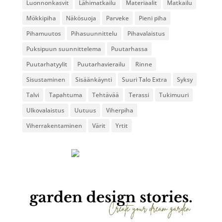
Luonnonkasvit
Lähimatkailu
Materiaalit
Matkailu
Mökkipiha
Näkösuoja
Parveke
Pieni piha
Pihamuutos
Pihasuunnittelu
Pihavalaistus
Puksipuun suunnittelema
Puutarhassa
Puutarhatyylit
Puutarhavierailu
Rinne
Sisustaminen
Sisäänkäynti
Suuri Talo Extra
Syksy
Talvi
Tapahtuma
Tehtävää
Terassi
Tukimuuri
Ulkovalaistus
Uutuus
Viherpiha
Viherrakentaminen
Värit
Yrtit