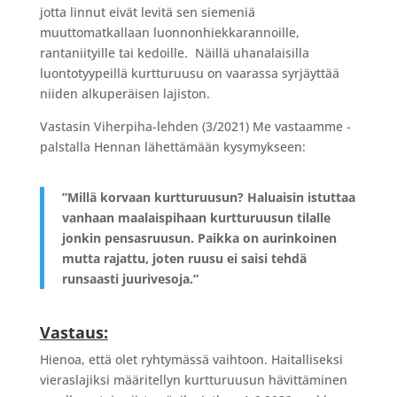
jotta linnut eivät levitä sen siemeniä
muuttomatkallaan luonnonhiekkarannoille,
rantaniityille tai kedoille. Näillä uhanalaisilla
luontotyypeillä kurtturuusu on vaarassa syrjäyttää
niiden alkuperäisen lajiston.
Vastasin Viherpiha-lehden (3/2021) Me vastaamme -
palstalla Hennan lähettämään kysymykseen:
”Millä korvaan kurtturuusun? Haluaisin istuttaa
vanhaan maalaispihaan kurtturuusun tilalle
jonkin pensasruusun. Paikka on aurinkoinen
mutta rajattu, joten ruusu ei saisi tehdä
runsaasti juurivesoja.”
Vastaus:
Hienoa, että olet ryhtymässä vaihtoon. Haitalliseksi
vieraslajiksi määritellyn kurtturuusun hävittäminen