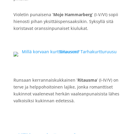
Violetin punaisena ’
Moje Hammarberg
’ (I-V/VI) sopii
hienosti pihan yksittäispensaaksikin. Syksyllä sitä
koristavat oranssinpunaiset kiulukat.
Runsaan kerrannaiskukkainen ’
Ritausma
’ (I-IV/V) on
terve ja helppohoitoinen lajike, jonka romanttiset
kukinnot vaalenevat herkän vaaleanpunaisista lähes
valkoisiksi kukinnan edetessä.