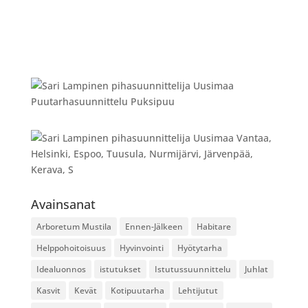
Avainsanat
Arboretum Mustila
Ennen-Jälkeen
Habitare
Helppohoitoisuus
Hyvinvointi
Hyötytarha
Idealuonnos
istutukset
Istutussuunnittelu
Juhlat
Kasvit
Kevät
Kotipuutarha
Lehtijutut