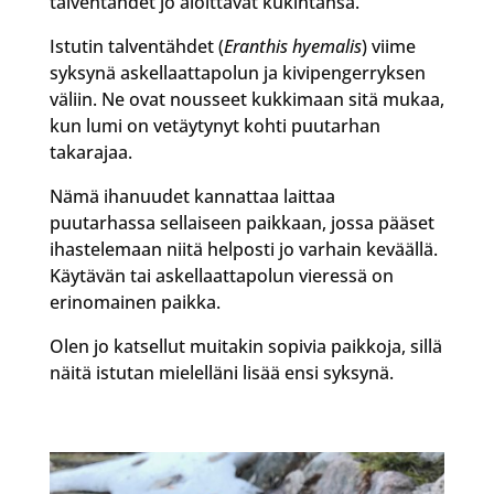
talventähdet jo aloittavat kukintansa.
Istutin talventähdet (
Eranthis hyemalis
) viime
syksynä askellaattapolun ja kivipengerryksen
väliin. Ne ovat nousseet kukkimaan sitä mukaa,
kun lumi on vetäytynyt kohti puutarhan
takarajaa.
Nämä ihanuudet kannattaa laittaa
puutarhassa sellaiseen paikkaan, jossa pääset
ihastelemaan niitä helposti jo varhain keväällä.
Käytävän tai askellaattapolun vieressä on
erinomainen paikka.
Olen jo katsellut muitakin sopivia paikkoja, sillä
näitä istutan mielelläni lisää ensi syksynä.