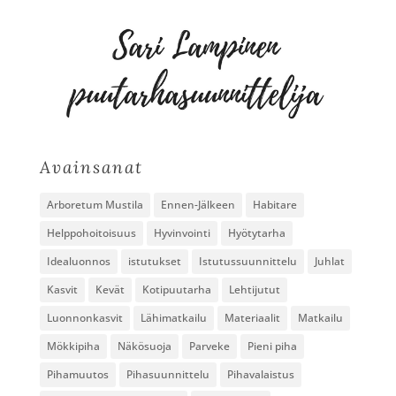
Avainsanat
Arboretum Mustila
Ennen-Jälkeen
Habitare
Helppohoitoisuus
Hyvinvointi
Hyötytarha
Idealuonnos
istutukset
Istutussuunnittelu
Juhlat
Kasvit
Kevät
Kotipuutarha
Lehtijutut
Luonnonkasvit
Lähimatkailu
Materiaalit
Matkailu
Mökkipiha
Näkösuoja
Parveke
Pieni piha
Pihamuutos
Pihasuunnittelu
Pihavalaistus