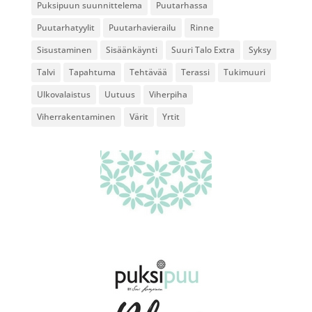
Puksipuun suunnittelema
Puutarhassa
Puutarhatyylit
Puutarhavierailu
Rinne
Sisustaminen
Sisäänkäynti
Suuri Talo Extra
Syksy
Talvi
Tapahtuma
Tehtävää
Terassi
Tukimuuri
Ulkovalaistus
Uutuus
Viherpiha
Viherrakentaminen
Värit
Yrtit