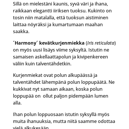
Sillä on mielestäni kaunis, syvä väri ja ihana,
raikkaan elegantti iiriksen tuoksu. Kukinto on
tosin niin matalalla, että tuoksun aistiminen
laittaa nöyräksi ja kumartumaan maahan
saakka.
´Harmony´ kevätkurjenmiekka
(
Iris reticulata
)
on myös uusi lisäys viime syksyltä. Istutin ne
samaisen askellaattapolun ja kivipenkereen
väliin kuin talventähdetkin.
Kurjenmiekat ovat polun alkupäässä ja
talventähdet lähempänä polun loppupäätä. Ne
kukkivat nyt samaan aikaan, koska polun
loppupää on ollut paljon pidempään lumen
alla.
Ihan polun loppuosaan istutin syksyllä myös
muita ihanuuksia, mutta niitä saamme odottaa
vielä alkukesään.