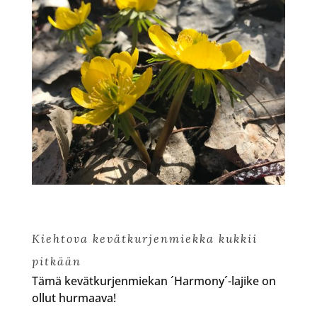
Kiehtova kevätkurjenmiekka kukkii
pitkään
Tämä kevätkurjenmiekan ´Harmony´-lajike on
ollut hurmaava!