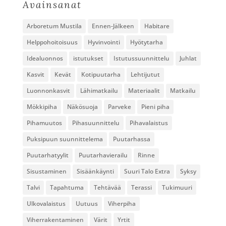
Avainsanat
Arboretum Mustila
Ennen-Jälkeen
Habitare
Helppohoitoisuus
Hyvinvointi
Hyötytarha
Idealuonnos
istutukset
Istutussuunnittelu
Juhlat
Kasvit
Kevät
Kotipuutarha
Lehtijutut
Luonnonkasvit
Lähimatkailu
Materiaalit
Matkailu
Mökkipiha
Näkösuoja
Parveke
Pieni piha
Pihamuutos
Pihasuunnittelu
Pihavalaistus
Puksipuun suunnittelema
Puutarhassa
Puutarhatyylit
Puutarhavierailu
Rinne
Sisustaminen
Sisäänkäynti
Suuri Talo Extra
Syksy
Talvi
Tapahtuma
Tehtävää
Terassi
Tukimuuri
Ulkovalaistus
Uutuus
Viherpiha
Viherrakentaminen
Värit
Yrtit