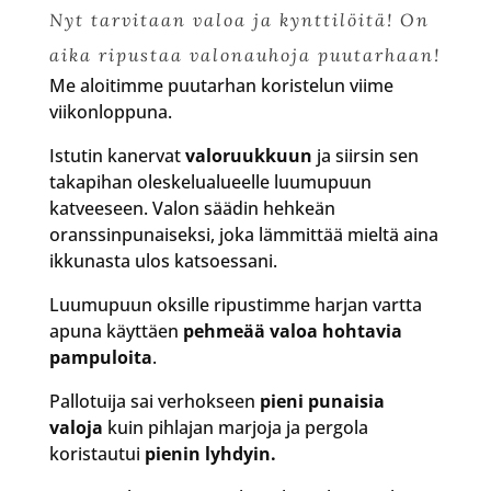
Nyt tarvitaan valoa ja kynttilöitä! On
aika ripustaa valonauhoja puutarhaan!
Me aloitimme puutarhan koristelun viime
viikonloppuna.
Istutin kanervat
valoruukkuun
ja siirsin sen
takapihan oleskelualueelle luumupuun
katveeseen. Valon säädin hehkeän
oranssinpunaiseksi, joka lämmittää mieltä aina
ikkunasta ulos katsoessani.
Luumupuun oksille ripustimme harjan vartta
apuna käyttäen
pehmeää valoa hohtavia
pampuloita
.
Pallotuija sai verhokseen
pieni punaisia
valoja
kuin pihlajan marjoja ja pergola
koristautui
pienin lyhdyin.