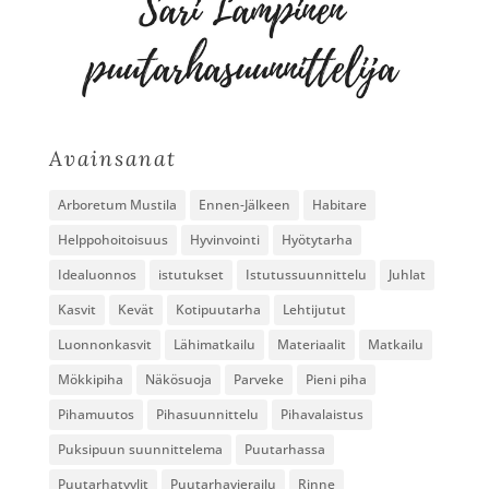
Avainsanat
Arboretum Mustila
Ennen-Jälkeen
Habitare
Helppohoitoisuus
Hyvinvointi
Hyötytarha
Idealuonnos
istutukset
Istutussuunnittelu
Juhlat
Kasvit
Kevät
Kotipuutarha
Lehtijutut
Luonnonkasvit
Lähimatkailu
Materiaalit
Matkailu
Mökkipiha
Näkösuoja
Parveke
Pieni piha
Pihamuutos
Pihasuunnittelu
Pihavalaistus
Puksipuun suunnittelema
Puutarhassa
Puutarhatyylit
Puutarhavierailu
Rinne