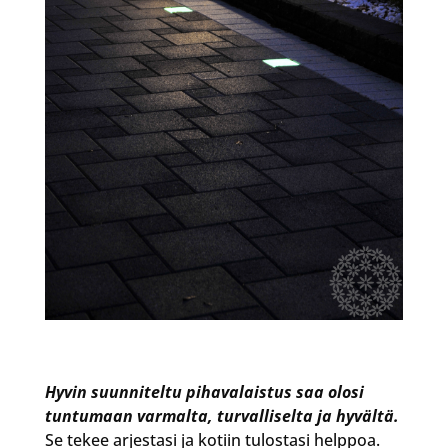
Hyvin suunniteltu pihavalaistus saa olosi
tuntumaan varmalta, turvalliselta ja hyvältä.
Se tekee arjestasi ja kotiin tulostasi helppoa.