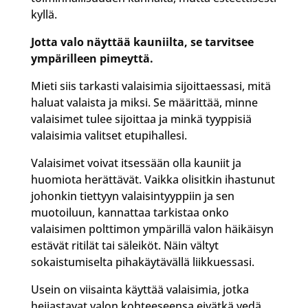
kyllä.
Jotta valo näyttää kauniilta, se tarvitsee
ympärilleen pimeyttä.
Mieti siis tarkasti valaisimia sijoittaessasi, mitä
haluat valaista ja miksi. Se määrittää, minne
valaisimet tulee sijoittaa ja minkä tyyppisiä
valaisimia valitset etupihallesi.
Valaisimet voivat itsessään olla kauniit ja
huomiota herättävät. Vaikka olisitkin ihastunut
johonkin tiettyyn valaisintyyppiin ja sen
muotoiluun, kannattaa tarkistaa onko
valaisimen polttimon ympärillä valon häikäisyn
estävät ritilät tai säleiköt. Näin vältyt
sokaistumiselta pihakäytävällä liikkuessasi.
Usein on viisainta käyttää valaisimia, jotka
heijastavat valon kohteeseensa eivätkä vedä