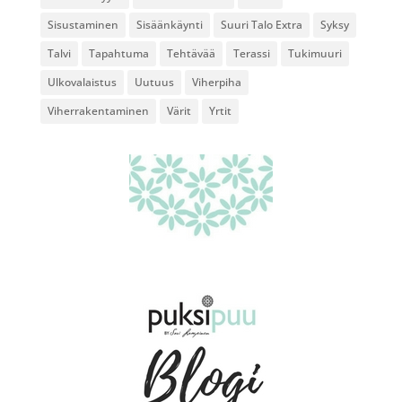
Sisustaminen
Sisäänkäynti
Suuri Talo Extra
Syksy
Talvi
Tapahtuma
Tehtävää
Terassi
Tukimuuri
Ulkovalaistus
Uutuus
Viherpiha
Viherrakentaminen
Värit
Yrtit