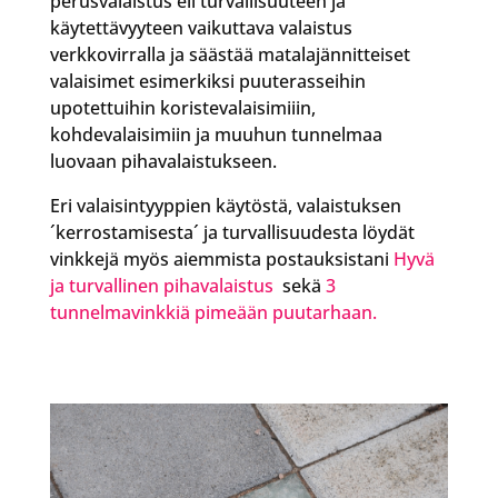
perusvalaistus eli turvallisuuteen ja
käytettävyyteen vaikuttava valaistus
verkkovirralla ja säästää matalajännitteiset
valaisimet esimerkiksi puuterasseihin
upotettuihin koristevalaisimiiin,
kohdevalaisimiin ja muuhun tunnelmaa
luovaan pihavalaistukseen.
Eri valaisintyyppien käytöstä, valaistuksen
´kerrostamisesta´ ja turvallisuudesta löydät
vinkkejä myös aiemmista postauksistani
Hyvä
ja turvallinen pihavalaistus
sekä
3
tunnelmavinkkiä pimeään puutarhaan.