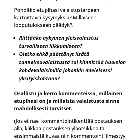
Pohditko etupihasi valaistustarpeen
kartoittavia kysymyksiä? Millaiseen
lopputulokseen päädyit?.
Riittääkö nykyinen yleisvalaistus
turvalliseen liikkumiseen?
Oletko ehkä päättänyt lisätä
tunnelmavalaistusta tai kiinnittää huomion
kohdevalaisimilla johonkin mieleisessi
yksityiskohtaan?
Osallistu ja kerro kommenteissa, millainen
etupihasi on ja millaista valaistusta sinne
mahdollisesti tarvitset.
(Jos et näe kommentointikenttää postauksen
alla, klikkaa postauksen yläotsikkoa tai
ensimmäistä kuvaa niin kommentointi ilmestyy