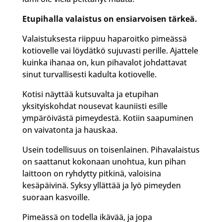
Etupihalla valaistus on ensiarvoisen tärkeä.
Valaistuksesta riippuu haparoitko pimeässä
kotiovelle vai löydätkö sujuvasti perille. Ajattele
kuinka ihanaa on, kun pihavalot johdattavat
sinut turvallisesti kadulta kotiovelle.
Kotisi näyttää kutsuvalta ja etupihan
yksityiskohdat nousevat kauniisti esille
ympäröivästä pimeydestä. Kotiin saapuminen
on vaivatonta ja hauskaa.
Usein todellisuus on toisenlainen. Pihavalaistus
on saattanut kokonaan unohtua, kun pihan
laittoon on ryhdytty pitkinä, valoisina
kesäpäivinä. Syksy yllättää ja lyö pimeyden
suoraan kasvoille.
Pimeässä on todella ikävää, ja jopa