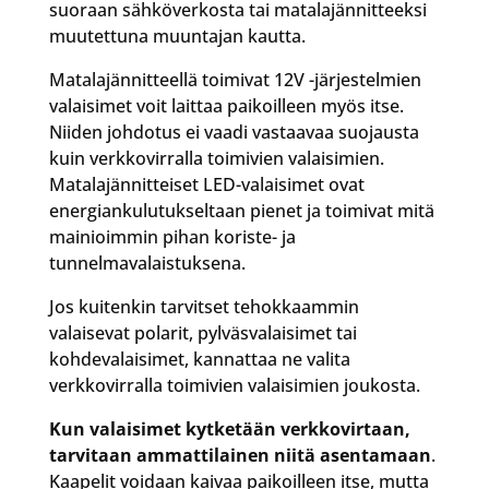
suoraan sähköverkosta tai matalajännitteeksi
muutettuna muuntajan kautta.
Matalajännitteellä toimivat 12V -järjestelmien
valaisimet voit laittaa paikoilleen myös itse.
Niiden johdotus ei vaadi vastaavaa suojausta
kuin verkkovirralla toimivien valaisimien.
Matalajännitteiset LED-valaisimet ovat
energiankulutukseltaan pienet ja toimivat mitä
mainioimmin pihan koriste- ja
tunnelmavalaistuksena.
Jos kuitenkin tarvitset tehokkaammin
valaisevat polarit, pylväsvalaisimet tai
kohdevalaisimet, kannattaa ne valita
verkkovirralla toimivien valaisimien joukosta.
Kun valaisimet kytketään verkkovirtaan,
tarvitaan ammattilainen niitä asentamaan
.
Kaapelit voidaan kaivaa paikoilleen itse, mutta