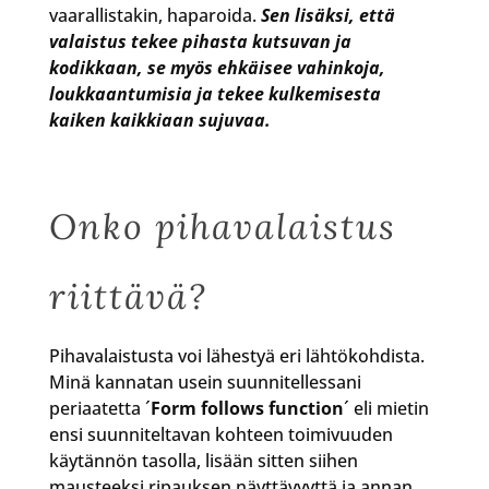
vaarallistakin, haparoida.
Sen lisäksi, että
valaistus tekee pihasta kutsuvan ja
kodikkaan, se myös ehkäisee vahinkoja,
loukkaantumisia ja tekee kulkemisesta
kaiken kaikkiaan sujuvaa.
Onko pihavalaistus
riittävä?
Pihavalaistusta voi lähestyä eri lähtökohdista.
Minä kannatan usein suunnitellessani
periaatetta ´
Form follows function
´ eli mietin
ensi suunniteltavan kohteen toimivuuden
käytännön tasolla, lisään sitten siihen
mausteeksi ripauksen näyttävyyttä ja annan