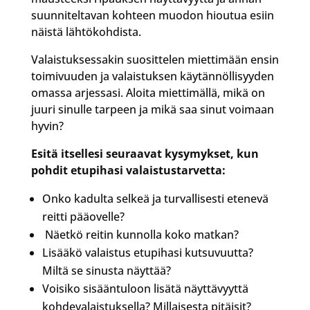
suunniteltavan kohteen muodon hioutua esiin
näistä lähtökohdista.
Valaistuksessakin suosittelen miettimään ensin
toimivuuden ja valaistuksen käytännöllisyyden
omassa arjessasi. Aloita miettimällä, mikä on
juuri sinulle tarpeen ja mikä saa sinut voimaan
hyvin?
Esitä itsellesi seuraavat kysymykset, kun
pohdit etupihasi valaistustarvetta:
Onko kadulta selkeä ja turvallisesti etenevä
reitti pääovelle?
Näetkö reitin kunnolla koko matkan?
Lisääkö valaistus etupihasi kutsuvuutta?
Miltä se sinusta näyttää?
Voisiko sisääntuloon lisätä näyttävyyttä
kohdevalaistuksella? Millaisesta pitäisit?