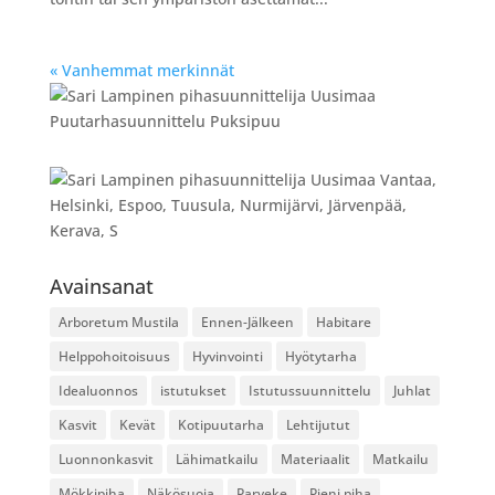
« Vanhemmat merkinnät
Avainsanat
Arboretum Mustila
Ennen-Jälkeen
Habitare
Helppohoitoisuus
Hyvinvointi
Hyötytarha
Idealuonnos
istutukset
Istutussuunnittelu
Juhlat
Kasvit
Kevät
Kotipuutarha
Lehtijutut
Luonnonkasvit
Lähimatkailu
Materiaalit
Matkailu
Mökkipiha
Näkösuoja
Parveke
Pieni piha