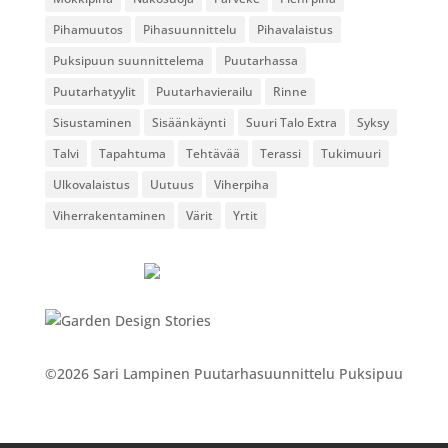
Pihamuutos
Pihasuunnittelu
Pihavalaistus
Puksipuun suunnittelema
Puutarhassa
Puutarhatyylit
Puutarhavierailu
Rinne
Sisustaminen
Sisäänkäynti
Suuri Talo Extra
Syksy
Talvi
Tapahtuma
Tehtävää
Terassi
Tukimuuri
Ulkovalaistus
Uutuus
Viherpiha
Viherrakentaminen
Värit
Yrtit
©2026 Sari Lampinen Puutarhasuunnittelu Puksipuu