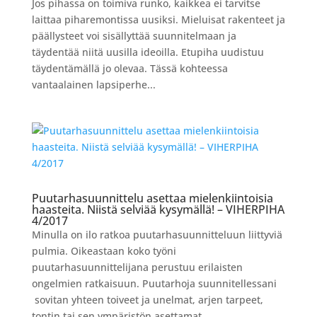
Jos pihassa on toimiva runko, kaikkea ei tarvitse
laittaa piharemontissa uusiksi. Mieluisat rakenteet ja
päällysteet voi sisällyttää suunnitelmaan ja
täydentää niitä uusilla ideoilla. Etupiha uudistuu
täydentämällä jo olevaa. Tässä kohteessa
vantaalainen lapsiperhe...
Puutarhasuunnittelu asettaa mielenkiintoisia
haasteita. Niistä selviää kysymällä! – VIHERPIHA
4/2017
Minulla on ilo ratkoa puutarhasuunnitteluun liittyviä
pulmia. Oikeastaan koko työni
puutarhasuunnittelijana perustuu erilaisten
ongelmien ratkaisuun. Puutarhoja suunnitellessani
sovitan yhteen toiveet ja unelmat, arjen tarpeet,
tontin tai sen ympäristön asettamat...