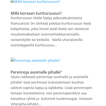
Millä korvaan kurtturuusun?
Kurtturuusun tilalle löytyy jatkuvakukintaisia
ihanuuksia! On tärkeää poistaa kurtturuusut myös
kotipihoista, jotta linnut eivät levitä sen siemeniä
muuttomatkallaan luonnonhiekkarannoille,
rantaniityille tai kedoille. Näillä uhanalaisilla
luontotyypeillä kurtturuusu...
Perennoja avoimelle pihalle?
Istuta rohkeasti perennoja tuuliselle ja avoimelle
pihalle! Saat perennasi kukoistamaan kunhan
valitset sopivia lajeja ja lajikkeita. Lisää perennojen
lomaan koristeheiniä, niin perennapenkkisi saa
kaivattua ryhtiä ja kukinnot tuulensuojaa. Vastasin
Viherpiha-lehden...