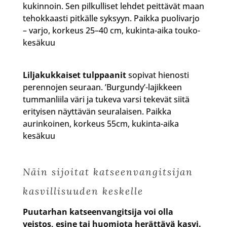
kukinnoin. Sen pilkulliset lehdet peittävät maan
tehokkaasti pitkälle syksyyn. Paikka puolivarjo
– varjo, korkeus 25–40 cm, kukinta-aika touko-
kesäkuu
Liljakukkaiset tulppaanit
sopivat hienosti
perennojen seuraan. ’Burgundy’-lajikkeen
tummanliila väri ja tukeva varsi tekevät siitä
erityisen näyttävän seuralaisen. Paikka
aurinkoinen, korkeus 55cm, kukinta-aika
kesäkuu
Näin sijoitat katseenvangitsijan
kasvillisuuden keskelle
Puutarhan katseenvangitsija voi olla
veistos, esine tai huomiota herättävä kasvi.