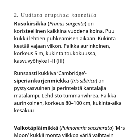
2. Uudista etupihaa kasveilla
Rusokirsikka
(
Prunus sargentii
) on
koristeellinen kaikkina vuodenaikoina. Puu
kukkii lehtien puhkeamisen aikaan. Kukinta
kestää vajaan viikon. Paikka aurinkoinen,
korkeus 5 m, kukinta toukokuussa,
kasvuvyöhyke I–II (III)
Runsaasti kukkiva ’Cambridge’-
siperiankurjenmiekka
(
Iris sibirica
) on
pystykasvuinen ja perinteistä kantalajia
matalampi. Lehdistö tummanvihreä. Paikka
aurinkoinen, korkeus 80–100 cm, kukinta-aika
kesäkuu
Valkotäpläimikkä
(
Pulmonaria saccharata
) ’Mrs
Moon’ kukkii monta viikkoa väriä vaihtavin