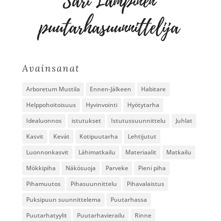
Avainsanat
Arboretum Mustila
Ennen-Jälkeen
Habitare
Helppohoitoisuus
Hyvinvointi
Hyötytarha
Idealuonnos
istutukset
Istutussuunnittelu
Juhlat
Kasvit
Kevät
Kotipuutarha
Lehtijutut
Luonnonkasvit
Lähimatkailu
Materiaalit
Matkailu
Mökkipiha
Näkösuoja
Parveke
Pieni piha
Pihamuutos
Pihasuunnittelu
Pihavalaistus
Puksipuun suunnittelema
Puutarhassa
Puutarhatyylit
Puutarhavierailu
Rinne