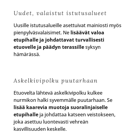
Uudet, valaistut istutusalueet
Uusille istutusalueille asettuivat mainiosti myös
pienpylväsvalaisimet. Ne
lisäävät valoa
etupihalle ja johdattavat turvallisesti
etuovelle ja päädyn terassille
syksyn
hämärässä.
Askelkivipolku puutarhaan
Etuovelta lähtevä askelkivipolku kulkee
nurmikon halki syvemmälle puutarhaan. Se
lisää kaarevia muotoja suoralinjaiselle
etupihalle
ja johdattaa katseen veistokseen,
joka asettuu luontevasti vehreän
kasvillisuuden keskelle.