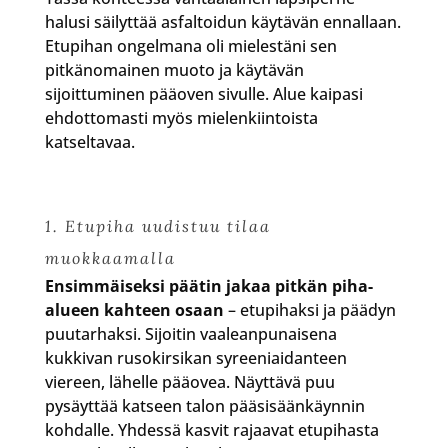
halusi säilyttää asfaltoidun käytävän ennallaan.
Etupihan ongelmana oli mielestäni sen
pitkänomainen muoto ja käytävän
sijoittuminen pääoven sivulle. Alue kaipasi
ehdottomasti myös mielenkiintoista
katseltavaa.
1. Etupiha uudistuu tilaa
muokkaamalla
Ensimmäiseksi päätin jakaa pitkän piha-
alueen kahteen osaan
– etupihaksi ja päädyn
puutarhaksi. Sijoitin vaaleanpunaisena
kukkivan rusokirsikan syreeniaidanteen
viereen, lähelle pääovea. Näyttävä puu
pysäyttää katseen talon pääsisäänkäynnin
kohdalle. Yhdessä kasvit rajaavat etupihasta