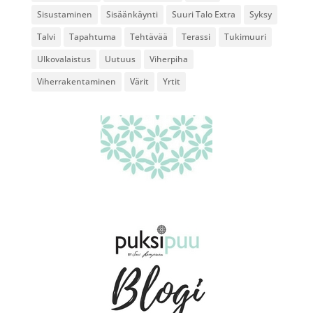
Sisustaminen
Sisäänkäynti
Suuri Talo Extra
Syksy
Talvi
Tapahtuma
Tehtävää
Terassi
Tukimuuri
Ulkovalaistus
Uutuus
Viherpiha
Viherrakentaminen
Värit
Yrtit