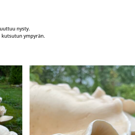
puuttuu nysty.
 kutsutun ympyrän.