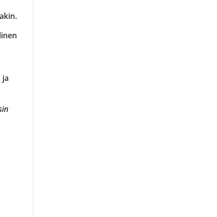
akin.
linen
 ja
sin