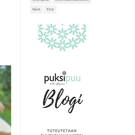
Värit
Yrtit