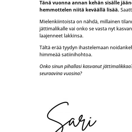
Tänä vuonna annan kehän sisälle jääne
hemmottelen niitä keväällä lisää.
Saatt
Mielenkiintoista on nähdä, millainen tila
jättimalikalle vai onko se vasta nyt kas
laajenneet lakkinsa.
Tältä erää tyydyn ihastelemaan noidankeh
himmeää satiinihohtoa.
Onko sinun pihallasi kasvanut jättimalikkaa?
seuraavina vuosina?