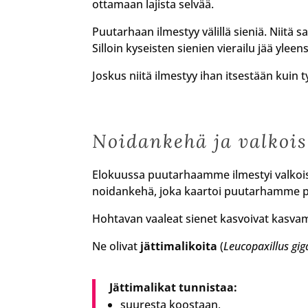
ottamaan lajista selvää.
Puutarhaan ilmestyy välillä sieniä. Niitä 
Silloin kyseisten sienien vierailu jää yle
Joskus niitä ilmestyy ihan itsestään kuin t
Noidankehä ja valkois
Elokuussa puutarhaamme ilmestyi valkoisia
noidankehä, joka kaartoi puutarhamme p
Hohtavan vaaleat sienet kasvoivat kasvam
Ne olivat
jättimalikoita
(
Leucopaxillus gi
Jättimalikat tunnistaa:
suuresta koostaan,