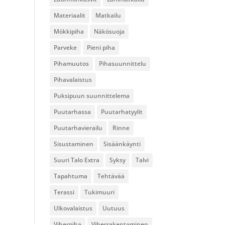
Materiaalit
Matkailu
Mökkipiha
Näkösuoja
Parveke
Pieni piha
Pihamuutos
Pihasuunnittelu
Pihavalaistus
Puksipuun suunnittelema
Puutarhassa
Puutarhatyylit
Puutarhavierailu
Rinne
Sisustaminen
Sisäänkäynti
Suuri Talo Extra
Syksy
Talvi
Tapahtuma
Tehtävää
Terassi
Tukimuuri
Ulkovalaistus
Uutuus
Viherpiha
Viherrakentaminen