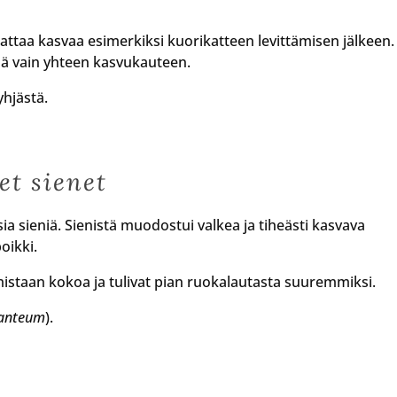
saattaa kasvaa esimerkiksi kuorikatteen levittämisen jälkeen.
ensä vain yhteen kasvukauteen.
yhjästä.
et sienet
 sieniä. Sienistä muodostui valkea ja tiheästi kasvava
oikki.
istaan kokoa ja tulivat pian ruokalautasta suuremmiksi.
ganteum
).