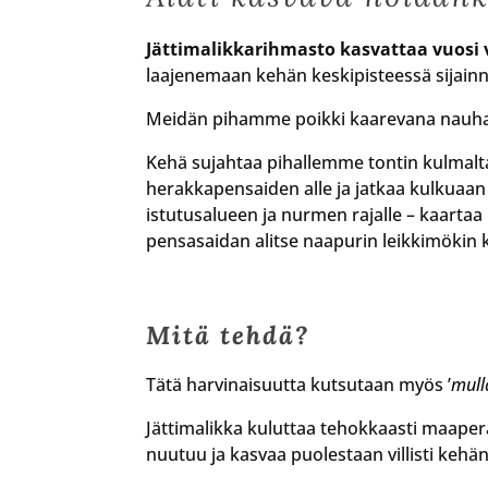
Jättimalikkarihmasto kasvattaa vuosi
laajenemaan kehän keskipisteessä sijainn
Meidän pihamme poikki kaarevana nauhan
Kehä sujahtaa pihallemme tontin kulmalta
herakkapensaiden alle ja jatkaa kulkuaan 
istutusalueen ja nurmen rajalle – kaartaa
pensasaidan alitse naapurin leikkimökin k
Mitä tehdä?
Tätä harvinaisuutta kutsutaan myös ’
mull
Jättimalikka kuluttaa tehokkaasti maaper
nuutuu ja kasvaa puolestaan villisti kehän