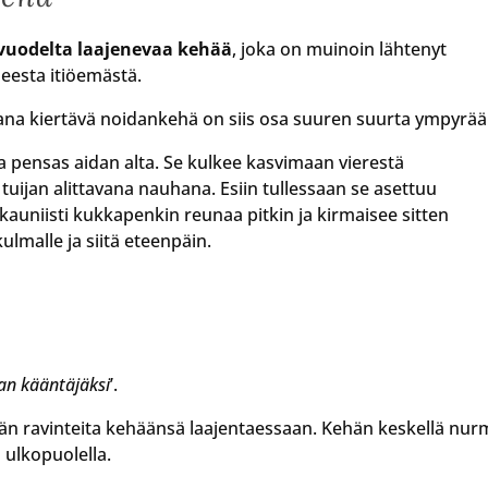
 vuodelta laajenevaa kehää
, joka on muinoin lähtenyt
eesta itiöemästä.
a kiertävä noidankehä on siis osa suuren suurta ympyrää
 pensas aidan alta. Se kulkee kasvimaan vierestä
tuijan alittavana nauhana. Esiin tullessaan se asettuu
 kauniisti kukkapenkin reunaa pitkin ja kirmaisee sitten
ulmalle ja siitä eteenpäin.
an kääntäjäksi
’.
än ravinteita kehäänsä laajentaessaan. Kehän keskellä nur
 ulkopuolella.