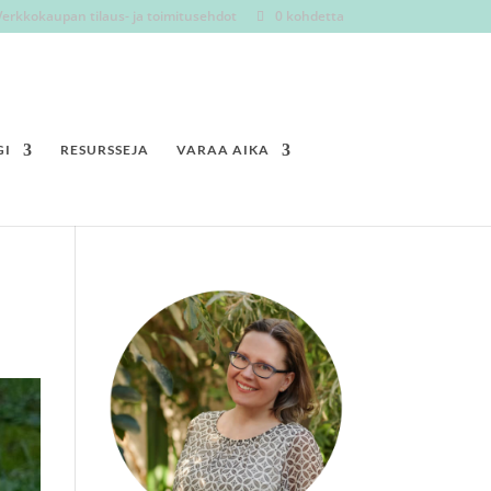
Verkkokaupan tilaus- ja toimitusehdot
0 kohdetta
GI
RESURSSEJA
VARAA AIKA