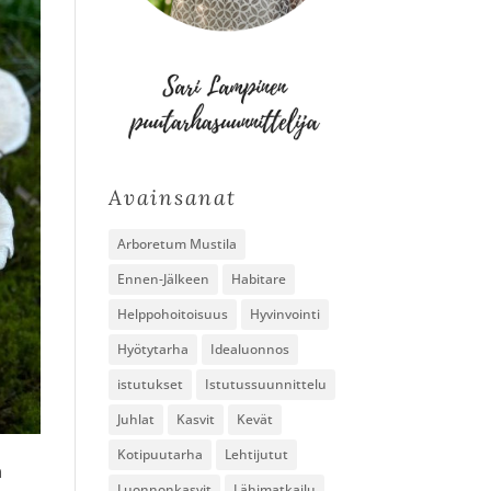
Avainsanat
Arboretum Mustila
Ennen-Jälkeen
Habitare
Helppohoitoisuus
Hyvinvointi
Hyötytarha
Idealuonnos
istutukset
Istutussuunnittelu
Juhlat
Kasvit
Kevät
Kotipuutarha
Lehtijutut
n
Luonnonkasvit
Lähimatkailu