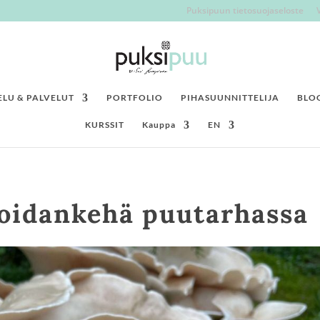
Puksipuun tietosuojaseloste
LU & PALVELUT
PORTFOLIO
PIHASUUNNITTELIJA
BLO
KURSSIT
Kauppa
EN
Noidankehä puutarhassa