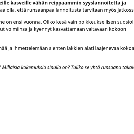
ille kasveille vähän reippaammin syyslannoitetta ja
aa olla, että runsaanpaa lannoitusta tarvitaan myös jatkoss
nne on ensi vuonna. Oliko kesä vain poikkeuksellisen suosiol
vanut voimiinsa ja kyennyt kasvattamaan valtavaan kokoon
ää ja ihmettelemään sienten lakkien alati laajenevaa kokoa
 Millaisia kokemuksia sinulla on? Tuliko se yhtä runsaana takai