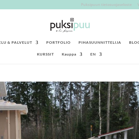
Puksipuun tietosuojaseloste
LU & PALVELUT
PORTFOLIO
PIHASUUNNITTELIJA
BLO
KURSSIT
Kauppa
EN