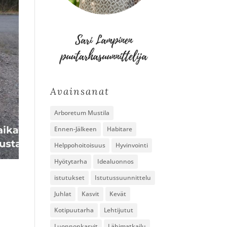
Avainsanat
Arboretum Mustila
Ennen-Jälkeen
Habitare
Helppohoitoisuus
Hyvinvointi
Hyötytarha
Idealuonnos
istutukset
Istutussuunnittelu
Juhlat
Kasvit
Kevät
Kotipuutarha
Lehtijutut
Luonnonkasvit
Lähimatkailu