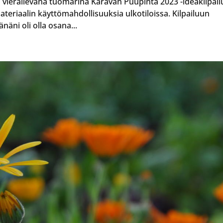
vierailevana tuomarina Karavan Puupinta 2023 -ideakilpail
riaalin käyttömahdollisuuksia ulkotiloissa. Kilpailuun
änäni oli olla osana...