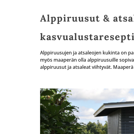
Alppiruusut & atsa
kasvualustaresept
Alppiruusujen ja atsaleojen kukinta on pa
myös maaperän olla alppiruusuille sopiva 
alppiruusut ja atsaleat viihtyvät. Maaperä 