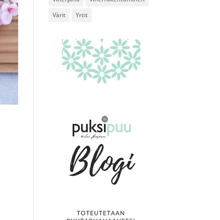
Värit
Yrtit