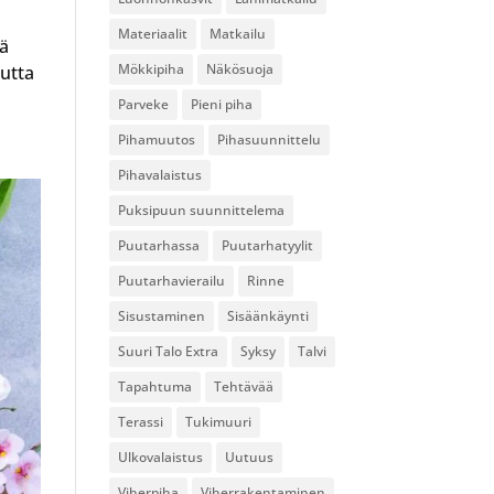
Materiaalit
Matkailu
nä
Mökkipiha
Näkösuoja
Mutta
Parveke
Pieni piha
Pihamuutos
Pihasuunnittelu
Pihavalaistus
Puksipuun suunnittelema
Puutarhassa
Puutarhatyylit
Puutarhavierailu
Rinne
Sisustaminen
Sisäänkäynti
Suuri Talo Extra
Syksy
Talvi
Tapahtuma
Tehtävää
Terassi
Tukimuuri
Ulkovalaistus
Uutuus
Viherpiha
Viherrakentaminen