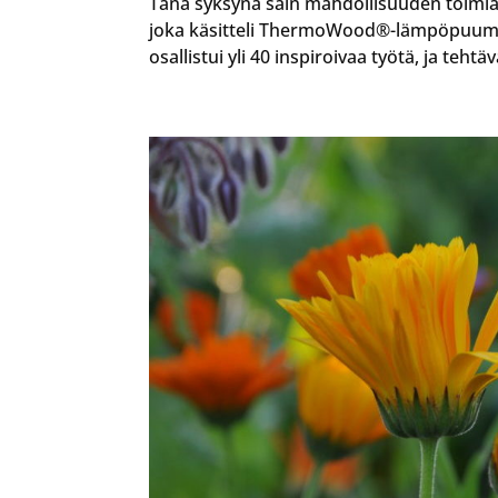
Tänä syksynä sain mahdollisuuden toimia 
joka käsitteli ThermoWood®-lämpöpuumate
osallistui yli 40 inspiroivaa työtä, ja tehtäv