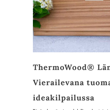
ThermoWood® Lämp
Vierailevana tuom
ideakilpailussa