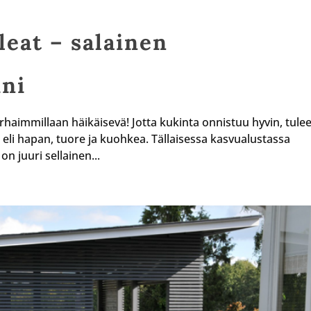
leat – salainen
ini
rhaimmillaan häikäisevä! Jotta kukinta onnistuu hyvin, tule
eli hapan, tuore ja kuohkea. Tällaisessa kasvualustassa
on juuri sellainen...