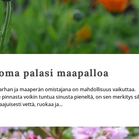
 oma palasi maapalloa
tarhan ja maaperän omistajana on mahdollisuus vaikuttaa.
innasta voikin tuntua sinusta pieneltä, on sen merkitys sil
juisesti vettä, ruokaa ja...