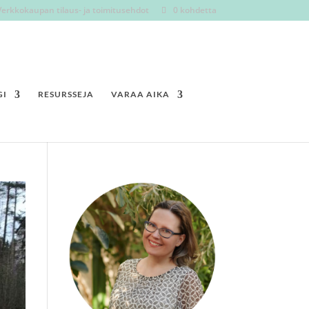
Verkkokaupan tilaus- ja toimitusehdot
0 kohdetta
GI
RESURSSEJA
VARAA AIKA