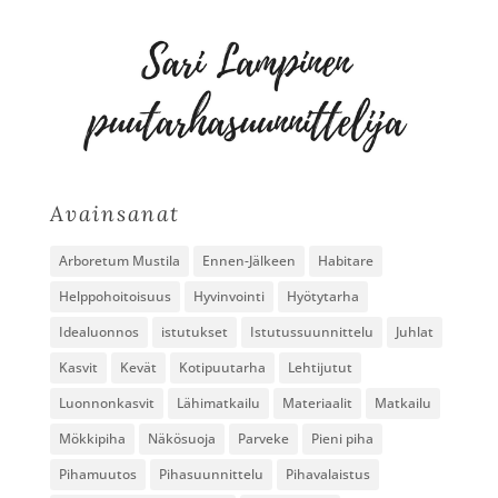
Avainsanat
Arboretum Mustila
Ennen-Jälkeen
Habitare
Helppohoitoisuus
Hyvinvointi
Hyötytarha
Idealuonnos
istutukset
Istutussuunnittelu
Juhlat
Kasvit
Kevät
Kotipuutarha
Lehtijutut
Luonnonkasvit
Lähimatkailu
Materiaalit
Matkailu
Mökkipiha
Näkösuoja
Parveke
Pieni piha
Pihamuutos
Pihasuunnittelu
Pihavalaistus