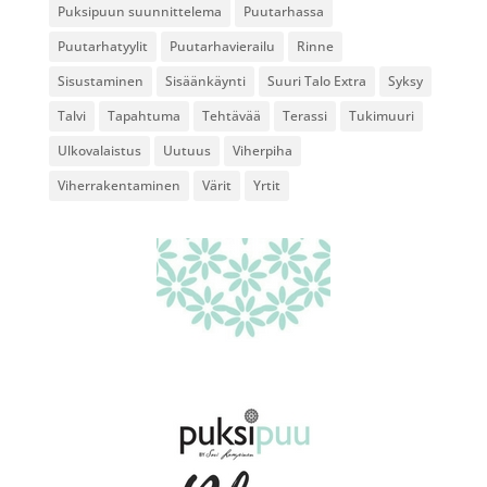
Puksipuun suunnittelema
Puutarhassa
Puutarhatyylit
Puutarhavierailu
Rinne
Sisustaminen
Sisäänkäynti
Suuri Talo Extra
Syksy
Talvi
Tapahtuma
Tehtävää
Terassi
Tukimuuri
Ulkovalaistus
Uutuus
Viherpiha
Viherrakentaminen
Värit
Yrtit