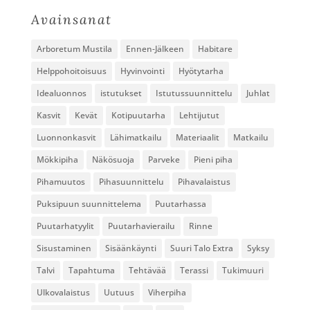
Avainsanat
Arboretum Mustila
Ennen-Jälkeen
Habitare
Helppohoitoisuus
Hyvinvointi
Hyötytarha
Idealuonnos
istutukset
Istutussuunnittelu
Juhlat
Kasvit
Kevät
Kotipuutarha
Lehtijutut
Luonnonkasvit
Lähimatkailu
Materiaalit
Matkailu
Mökkipiha
Näkösuoja
Parveke
Pieni piha
Pihamuutos
Pihasuunnittelu
Pihavalaistus
Puksipuun suunnittelema
Puutarhassa
Puutarhatyylit
Puutarhavierailu
Rinne
Sisustaminen
Sisäänkäynti
Suuri Talo Extra
Syksy
Talvi
Tapahtuma
Tehtävää
Terassi
Tukimuuri
Ulkovalaistus
Uutuus
Viherpiha