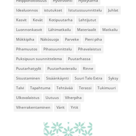
Helppohoitoisuus
Hyvinvointi
Hyötytarha
Idealuonnos
istutukset
Istutussuunnittelu
Juhlat
Kasvit
Kevät
Kotipuutarha
Lehtijutut
Luonnonkasvit
Lähimatkailu
Materiaalit
Matkailu
Mökkipiha
Näkösuoja
Parveke
Pieni piha
Pihamuutos
Pihasuunnittelu
Pihavalaistus
Puksipuun suunnittelema
Puutarhassa
Puutarhatyylit
Puutarhavierailu
Rinne
Sisustaminen
Sisäänkäynti
Suuri Talo Extra
Syksy
Talvi
Tapahtuma
Tehtävää
Terassi
Tukimuuri
Ulkovalaistus
Uutuus
Viherpiha
Viherrakentaminen
Värit
Yrtit