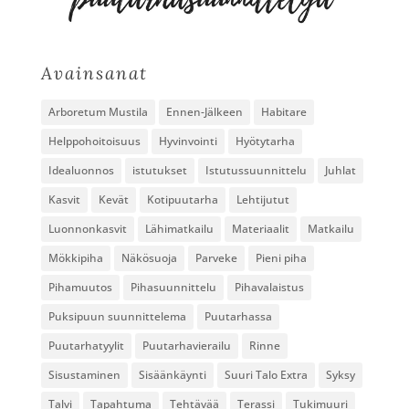
Avainsanat
Arboretum Mustila
Ennen-Jälkeen
Habitare
Helppohoitoisuus
Hyvinvointi
Hyötytarha
Idealuonnos
istutukset
Istutussuunnittelu
Juhlat
Kasvit
Kevät
Kotipuutarha
Lehtijutut
Luonnonkasvit
Lähimatkailu
Materiaalit
Matkailu
Mökkipiha
Näkösuoja
Parveke
Pieni piha
Pihamuutos
Pihasuunnittelu
Pihavalaistus
Puksipuun suunnittelema
Puutarhassa
Puutarhatyylit
Puutarhavierailu
Rinne
Sisustaminen
Sisäänkäynti
Suuri Talo Extra
Syksy
Talvi
Tapahtuma
Tehtävää
Terassi
Tukimuuri