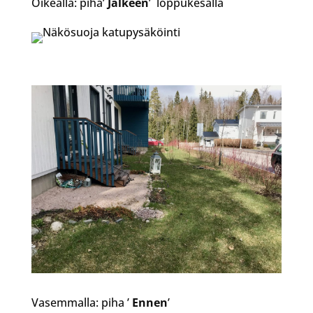
Oikealla: piha’
Jälkeen
’ loppukesällä
Vasemmalla: piha ’
Ennen
’