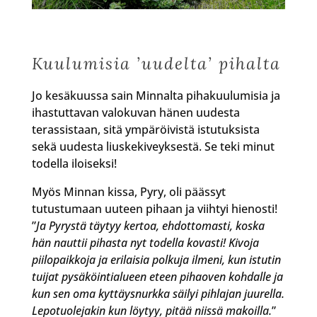
Kuulumisia ’uudelta’ pihalta
Jo kesäkuussa sain Minnalta pihakuulumisia ja
ihastuttavan valokuvan hänen uudesta
terassistaan, sitä ympäröivistä istutuksista
sekä uudesta liuskekiveyksestä. Se teki minut
todella iloiseksi!
Myös Minnan kissa, Pyry, oli päässyt
tutustumaan uuteen pihaan ja viihtyi hienosti!
”
Ja Pyrystä täytyy kertoa, ehdottomasti, koska
hän nauttii pihasta nyt todella kovasti! Kivoja
piilopaikkoja ja erilaisia polkuja ilmeni, kun istutin
tuijat pysäköintialueen eteen pihaoven kohdalle ja
kun sen oma kyttäysnurkka säilyi pihlajan juurella.
Lepotuolejakin kun löytyy, pitää niissä makoilla.
”