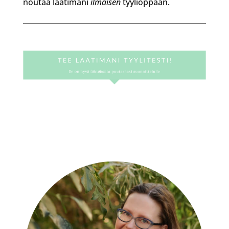
noutaa laatimani
ilmaisen
tyylioppaan.