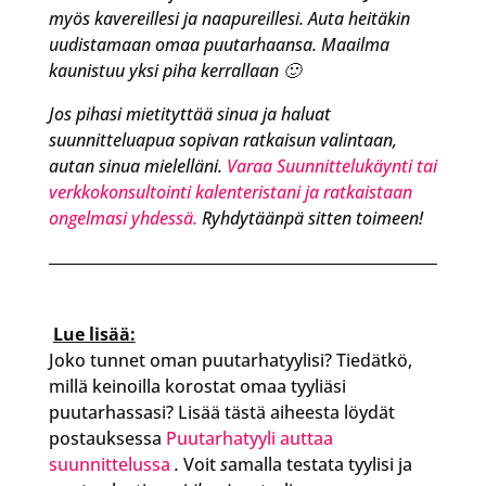
myös kavereillesi ja naapureillesi. Auta heitäkin
uudistamaan omaa puutarhaansa. Maailma
kaunistuu yksi piha kerrallaan 🙂
Jos pihasi mietityttää sinua ja haluat
suunnitteluapua sopivan ratkaisun valintaan,
autan sinua mielelläni.
Varaa Suunnittelukäynti tai
verkkokonsultointi kalenteristani ja ratkaistaan
ongelmasi yhdessä.
Ryhdytäänpä sitten toimeen!
L
ue lisää:
Joko tunnet oman puutarhatyylisi? Tiedätkö,
millä keinoilla korostat omaa tyyliäsi
puutarhassasi? Lisää tästä aiheesta löydät
postauksessa
Puutarhatyyli auttaa
suunnittelussa
.
Voit
s
amalla testata tyylisi ja