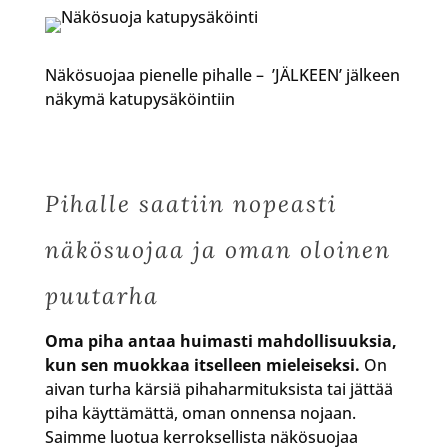
Näkösuojaa pienelle pihalle – ’JÄLKEEN’ jälkeen
näkymä katupysäköintiin
Pihalle saatiin nopeasti
näkösuojaa ja oman oloinen
puutarha
Oma piha antaa huimasti mahdollisuuksia,
kun sen muokkaa itselleen mieleiseksi.
On
aivan turha kärsiä pihaharmituksista tai jättää
piha käyttämättä, oman onnensa nojaan.
Saimme luotua kerroksellista näkösuojaa