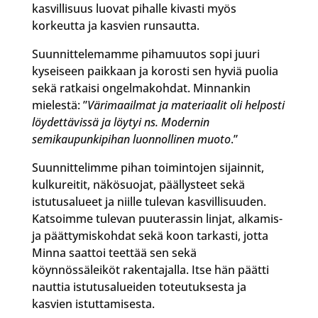
kasvillisuus luovat pihalle kivasti myös
korkeutta ja kasvien runsautta.
Suunnittelemamme pihamuutos sopi juuri
kyseiseen paikkaan ja korosti sen hyviä puolia
sekä ratkaisi ongelmakohdat. Minnankin
mielestä: ”
Värimaailmat ja materiaalit oli helposti
löydettävissä ja löytyi ns. Modernin
semikaupunkipihan luonnollinen muoto
.”
Suunnittelimme pihan toimintojen sijainnit,
kulkureitit, näkösuojat, päällysteet sekä
istutusalueet ja niille tulevan kasvillisuuden.
Katsoimme tulevan puuterassin linjat, alkamis-
ja päättymiskohdat sekä koon tarkasti, jotta
Minna saattoi teettää sen sekä
köynnössäleiköt rakentajalla. Itse hän päätti
nauttia istutusalueiden toteutuksesta ja
kasvien istuttamisesta.