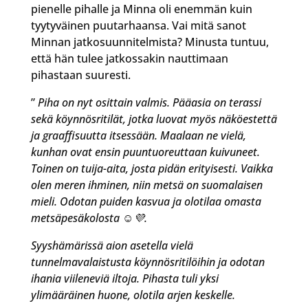
pienelle pihalle ja Minna oli enemmän kuin
tyytyväinen puutarhaansa. Vai mitä sanot
Minnan jatkosuunnitelmista? Minusta tuntuu,
että hän tulee jatkossakin nauttimaan
pihastaan suuresti.
”
Piha on nyt osittain valmis. Pääasia on terassi
sekä köynnösritilät, jotka luovat myös näköestettä
ja graaffisuutta itsessään. Maalaan ne vielä,
kunhan ovat ensin puuntuoreuttaan kuivuneet.
Toinen on tuija-aita, josta pidän erityisesti. Vaikka
olen meren ihminen, niin metsä on suomalaisen
mieli. Odotan puiden kasvua ja olotilaa omasta
metsäpesäkolosta ☺💜.
Syyshämärissä aion asetella vielä
tunnelmavalaistusta köynnösritilöihin ja odotan
ihania viileneviä iltoja. Pihasta tuli yksi
ylimääräinen huone, olotila arjen keskelle.