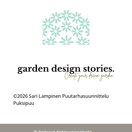
©2026 Sari Lampinen Puutarhasuunnittelu
Puksipuu
Puksipuun tietosuojaseloste