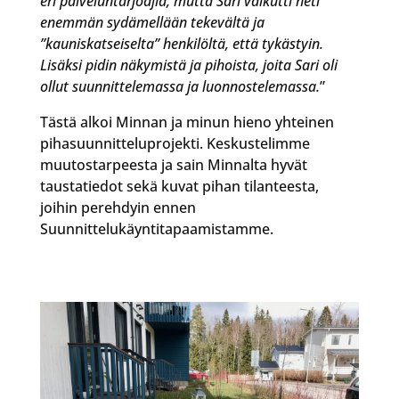
eri palveluntarjoajia, mutta Sari vaikutti heti
enemmän sydämellään tekevältä ja
”kauniskatseiselta” henkilöltä, että tykästyin.
Lisäksi pidin näkymistä ja pihoista, joita Sari oli
ollut suunnittelemassa ja luonnostelemassa.
”
Tästä alkoi Minnan ja minun hieno yhteinen
pihasuunnitteluprojekti. Keskustelimme
muutostarpeesta ja sain Minnalta hyvät
taustatiedot sekä kuvat pihan tilanteesta,
joihin perehdyin ennen
Suunnittelukäyntitapaamistamme.