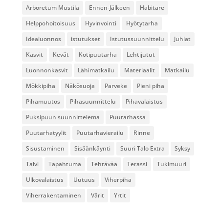
Arboretum Mustila
Ennen-Jälkeen
Habitare
Helppohoitoisuus
Hyvinvointi
Hyötytarha
Idealuonnos
istutukset
Istutussuunnittelu
Juhlat
Kasvit
Kevät
Kotipuutarha
Lehtijutut
Luonnonkasvit
Lähimatkailu
Materiaalit
Matkailu
Mökkipiha
Näkösuoja
Parveke
Pieni piha
Pihamuutos
Pihasuunnittelu
Pihavalaistus
Puksipuun suunnittelema
Puutarhassa
Puutarhatyylit
Puutarhavierailu
Rinne
Sisustaminen
Sisäänkäynti
Suuri Talo Extra
Syksy
Talvi
Tapahtuma
Tehtävää
Terassi
Tukimuuri
Ulkovalaistus
Uutuus
Viherpiha
Viherrakentaminen
Värit
Yrtit