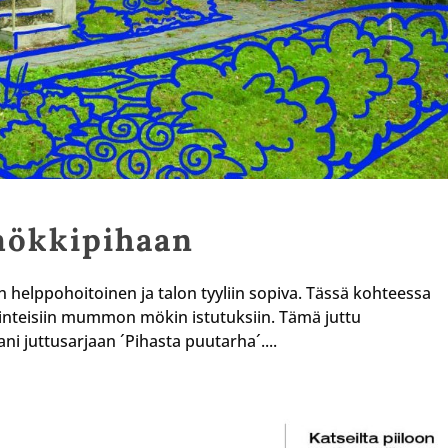
mökkipihaan
 helppohoitoinen ja talon tyyliin sopiva. Tässä kohteessa
erinteisiin mummon mökin istutuksiin. Tämä juttu
ni juttusarjaan ´Pihasta puutarha´....