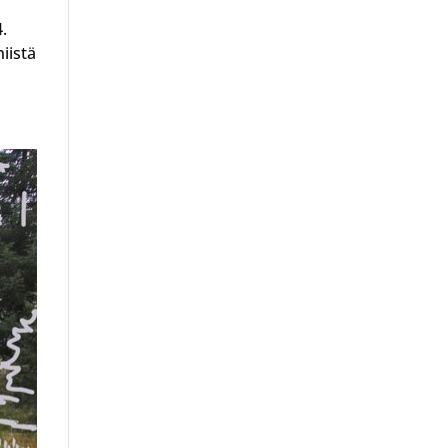
.
iistä