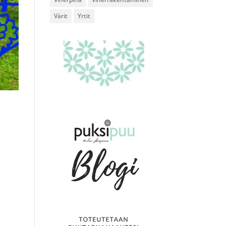
Värit
Yrtit