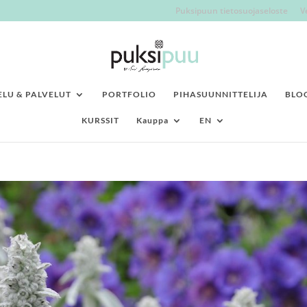
Puksipuun tietosuojaseloste
V
LU & PALVELUT
PORTFOLIO
PIHASUUNNITTELIJA
BLO
KURSSIT
Kauppa
EN