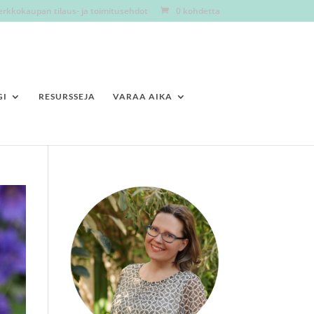
erkkokaupan tilaus- ja toimitusehdot
0 kohdetta
GI
RESURSSEJA
VARAA AIKA