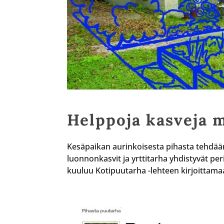
Helppoja kasveja 
Kesäpaikan aurinkoisesta pihasta tehdään
luonnonkasvit ja yrttitarha yhdistyvät p
kuuluu Kotipuutarha -lehteen kirjoittamaa