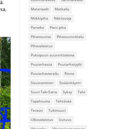
ä.
sa,
Materiaalit
Matkailu
Mökkipiha
Näkösuoja
Parveke
Pieni piha
Pihamuutos
Pihasuunnittelu
Pihavalaistus
Puksipuun suunnittelema
Puutarhassa
Puutarhatyylit
Puutarhavierailu
Rinne
Sisustaminen
Sisäänkäynti
Suuri Talo Extra
Syksy
Talvi
Tapahtuma
Tehtävää
Terassi
Tukimuuri
Ulkovalaistus
Uutuus
Viherpiha
Viherrakentaminen