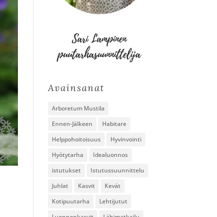
Avainsanat
Arboretum Mustila
Ennen-Jälkeen
Habitare
Helppohoitoisuus
Hyvinvointi
Hyötytarha
Idealuonnos
istutukset
Istutussuunnittelu
Juhlat
Kasvit
Kevät
Kotipuutarha
Lehtijutut
Luonnonkasvit
Lähimatkailu