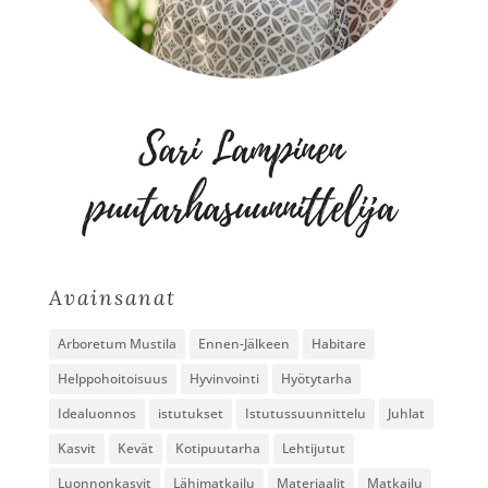
Avainsanat
Arboretum Mustila
Ennen-Jälkeen
Habitare
Helppohoitoisuus
Hyvinvointi
Hyötytarha
Idealuonnos
istutukset
Istutussuunnittelu
Juhlat
Kasvit
Kevät
Kotipuutarha
Lehtijutut
Luonnonkasvit
Lähimatkailu
Materiaalit
Matkailu