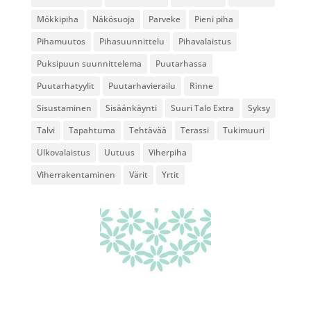
Mökkipiha
Näkösuoja
Parveke
Pieni piha
Pihamuutos
Pihasuunnittelu
Pihavalaistus
Puksipuun suunnittelema
Puutarhassa
Puutarhatyylit
Puutarhavierailu
Rinne
Sisustaminen
Sisäänkäynti
Suuri Talo Extra
Syksy
Talvi
Tapahtuma
Tehtävää
Terassi
Tukimuuri
Ulkovalaistus
Uutuus
Viherpiha
Viherrakentaminen
Värit
Yrtit