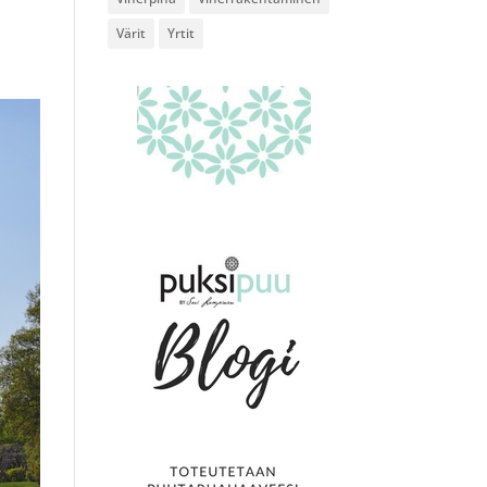
Värit
Yrtit