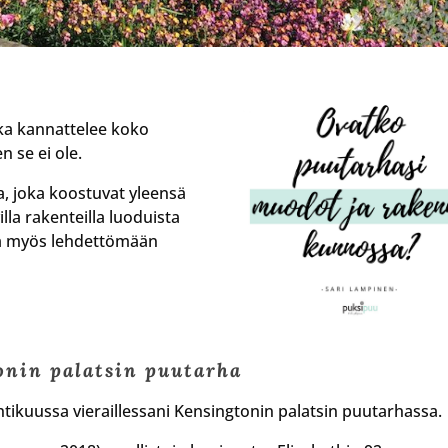
joka kannattelee koko
n se ei ole.
a, joka koostuvat yleensä
illa rakenteilla luoduista
ta myös lehdettömään
nin palatsin puutarha
tikuussa vieraillessani Kensingtonin palatsin puutarhassa.