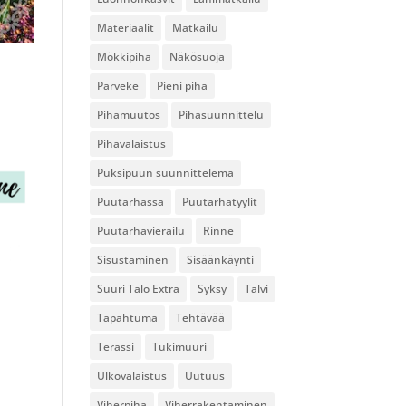
Materiaalit
Matkailu
Mökkipiha
Näkösuoja
Parveke
Pieni piha
Pihamuutos
Pihasuunnittelu
Pihavalaistus
Puksipuun suunnittelema
Puutarhassa
Puutarhatyylit
Puutarhavierailu
Rinne
Sisustaminen
Sisäänkäynti
Suuri Talo Extra
Syksy
Talvi
Tapahtuma
Tehtävää
Terassi
Tukimuuri
Ulkovalaistus
Uutuus
Viherpiha
Viherrakentaminen