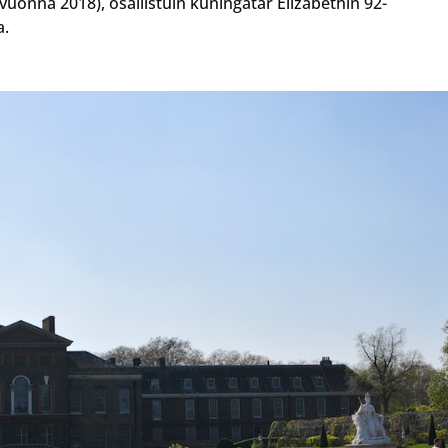
vuonna 2018), osallistuin kuningatar Elizabethin 92-
a.