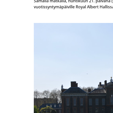
Samalla matkalla, huhtikuun 21. päivänä (
vuotissyntymäpäiville Royal Albert Halliss