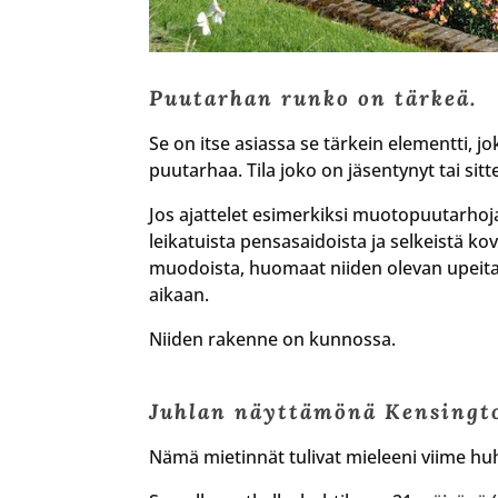
Puutarhan runko on tärkeä.
Se on itse asiassa se tärkein elementti, 
puutarhaa. Tila joko on jäsentynyt tai sitte
Jos ajattelet esimerkiksi muotopuutarhoj
leikatuista pensasaidoista ja selkeistä kov
muodoista, huomaat niiden olevan upei
aikaan.
Niiden rakenne on kunnossa.
Juhlan näyttämönä Kensingto
Nämä mietinnät tulivat mieleeni viime huh