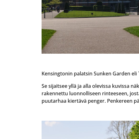
Kensingtonin palatsin Sunken Garden eli ´
Se sijaitsee yllä ja alla olevissa kuviss
rakennettu luonnolliseen rinteeseen, jos
puutarhaa kiertävä penger. Penkereen pää