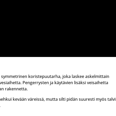
symmetrinen koristepuutarha, joka laskee askelmittain
vesiaihetta. Pengerrysten ja käytävien lisäksi veisaihetta
an rakennetta.
ehkui kevään väreissä, mutta silti pidän suuresti myös talv
.