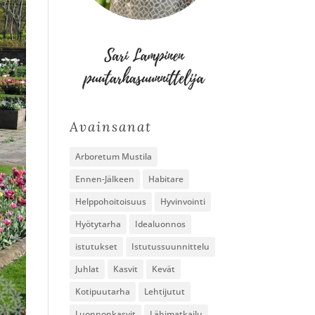
Avainsanat
Arboretum Mustila
Ennen-Jälkeen
Habitare
Helppohoitoisuus
Hyvinvointi
Hyötytarha
Idealuonnos
istutukset
Istutussuunnittelu
Juhlat
Kasvit
Kevät
Kotipuutarha
Lehtijutut
Luonnonkasvit
Lähimatkailu