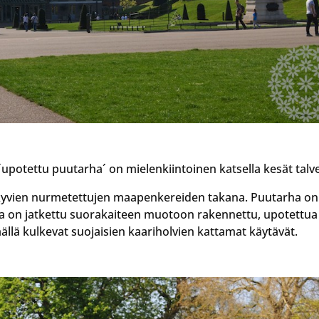
upotettu puutarha´ on mielenkiintoinen katsella kesät talve
a näkyvien nurmetettujen maapenkereiden takana. Puutarha on
ta on jatkettu suorakaiteen muotoon rakennettu, upotettua
llä kulkevat suojaisien kaariholvien kattamat käytävät.