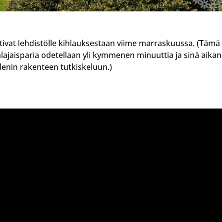
ittivat lehdistölle kihlauksestaan viime marraskuussa. (Tämä
ihlajaisparia odetellaan yli kymmenen minuuttia ja sinä aika
enin rakenteen tutkiskeluun.)