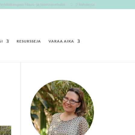
Verkkokaupan tilaus- ja toimitusehdot
0 kohdetta
GI
RESURSSEJA
VARAA AIKA