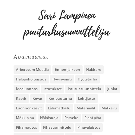
Avainsanat
Arboretum Mustila
Ennen-Jälkeen
Habitare
Helppohoitoisuus
Hyvinvointi
Hyötytarha
Idealuonnos
istutukset
Istutussuunnittelu
Juhlat
Kasvit
Kevät
Kotipuutarha
Lehtijutut
Luonnonkasvit
Lähimatkailu
Materiaalit
Matkailu
Mökkipiha
Näkösuoja
Parveke
Pieni piha
Pihamuutos
Pihasuunnittelu
Pihavalaistus