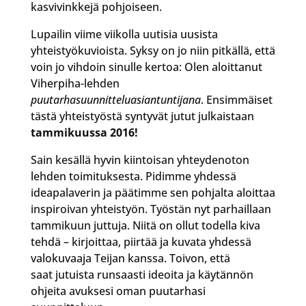
kasvivinkkejä pohjoiseen.
Lupailin viime viikolla uutisia uusista
yhteistyökuvioista. Syksy on jo niin pitkällä, että
voin jo vihdoin sinulle kertoa: Olen aloittanut
Viherpiha-lehden
puutarhasuunnitteluasiantuntijana
. Ensimmäiset
tästä yhteistyöstä syntyvät jutut julkaistaan
tammikuussa 2016!
Sain kesällä hyvin kiintoisan yhteydenoton
lehden toimituksesta. Pidimme yhdessä
ideapalaverin ja päätimme sen pohjalta aloittaa
inspiroivan yhteistyön. Työstän nyt parhaillaan
tammikuun juttuja. Niitä on ollut todella kiva
tehdä – kirjoittaa, piirtää ja kuvata yhdessä
valokuvaaja Teijan kanssa. Toivon, että
saat jutuista runsaasti ideoita ja käytännön
ohjeita avuksesi oman puutarhasi