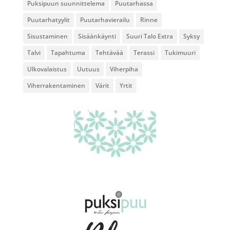
Puksipuun suunnittelema
Puutarhassa
Puutarhatyylit
Puutarhavierailu
Rinne
Sisustaminen
Sisäänkäynti
Suuri Talo Extra
Syksy
Talvi
Tapahtuma
Tehtävää
Terassi
Tukimuuri
Ulkovalaistus
Uutuus
Viherpiha
Viherrakentaminen
Värit
Yrtit