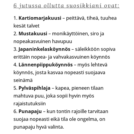
6 jutussa ollutta suosikkiani ovat:
Kartiomarjakuusi
– peittävä, tiheä, tuuhea
kesät talvet
Mustakuusi
– monikäyttöinen, siro ja
nopeakasvuinen havupuu
Japaninkelasköynnös
– säleikköön sopiva
erittäin nopea- ja vahvakasvuinen köynnös
Lännenpiippuköynnös
– myös lehtevä
köynnös, josta kasvaa nopeasti suojaava
seinämä
Pylväspihlaja
– kapea, pieneen tilaan
mahtuva puu, joka sopii hyvin myös
rajaistutuksiin
Punapaju
– kun tontin rajoille tarvitaan
suojaa nopeasti eikä tila ole ongelma, on
punapaju hyvä valinta.