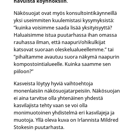
havuista köynnöksiin
.
Näkösuojat ovat myös konsultointikäynneillä
yksi useimmiten kuulemistasi kysymyksistä:
”kuinka voisimme saada lisää yksityisyyttä?
Haluaisimme istua puutarhassa ihan omassa
rauhassa ilman, että naapuri/ohikulkijat
katsovat suoraan oleskelualueellemme.” tai
”pihaltamme avautuu suora näkymä naapurin
kompostointialueelle. Kuinka saamme sen
piiloon?”
Kasveista löytyy hyviä vaihtoehtoja
monenlaisiin näkösuojatarpeisiin. Näkösuojan
ei aina tarvitse olla yhtenäinen yhdestä
kasvilajista tehty vaan se voi olla
monimuotoinen yhdistelmä eri kasvilajeja ja
muotoja. Yllä oleva kuva on Irlannista Mildred
Stokesin puutarhasta.