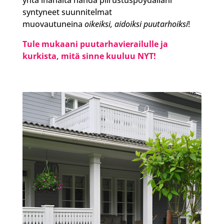
syntyneet suunnitelmat
muovautuneina
oikeiksi, aidoiksi puutarhoiksi
!
Tule mukaani puutarhavierailulle ja
kurkista, mitä sinne kuuluu NYT!