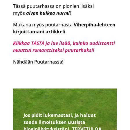
Tässä puutarhassa on pionien lisäksi
myös
aivan huikea nurmi
!
Mukana myös puutarhasta
Viherpiha-lehteen
kirjoittamani artikkeli.
Klikkaa TÄSTÄ ja lue lisää, kuinka uudistontti
muuttui romanttiseksi puutarhaksi!
Nähdään Puutarhassa!
Jos pidit lukemastasi, ja haluat
saada ilmoituksen uusista
blogipäivityksistäni, TERVETULOA