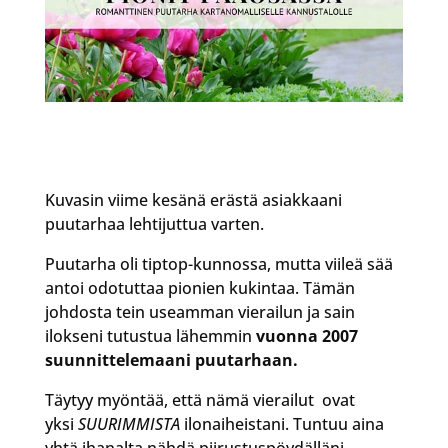
Kuvasin viime kesänä erästä asiakkaani
puutarhaa lehtijuttua varten.
Puutarha oli tiptop-kunnossa, mutta viileä sää
antoi odotuttaa pionien kukintaa. Tämän
johdosta tein useamman vierailun ja sain
ilokseni tutustua lähemmin
vuonna 2007
suunnittelemaani puutarhaan.
Täytyy myöntää, että nämä vierailut ovat
yksi
SUURIMMISTA
ilonaiheistani. Tuntuu aina
yhtä ihanalta nähdä piirustuspöydälläni