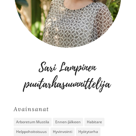
Avainsanat
Arboretum Mustila
Ennen-Jälkeen
Habitare
Helppohoitoisuus
Hyvinvointi
Hyötytarha