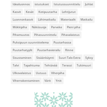
Idealuonnos
istutukset
Istutussuunnittelu
Juhlat
Kasvit
Kevät
Kotipuutarha
Lehtijutut
Luonnonkasvit
Lähimatkailu
Materiaalit
Matkailu
Mökkipiha
Näkösuoja
Parveke
Pieni piha
Pihamuutos
Pihasuunnittelu
Pihavalaistus
Puksipuun suunnittelema
Puutarhassa
Puutarhatyylit
Puutarhavierailu
Rinne
Sisustaminen
Sisäänkäynti
Suuri Talo Extra
Syksy
Talvi
Tapahtuma
Tehtävää
Terassi
Tukimuuri
Ulkovalaistus
Uutuus
Viherpiha
Viherrakentaminen
Värit
Yrtit