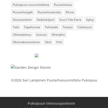
Puksipuun suunnittelema
Puutarhassa
Puutarhatyylit
Puutarhavierailu
Rinne
Sisustaminen
Sisäänkäynti
Suuri Talo Extra
Syksy
Talvi
Tapahtuma
Tehtävää
Terassi
Tukimuuri
Ulkovalaistus
Uutuus
Viherpiha
Viherrakentaminen
Värit
Yrtit
©2026 Sari Lampinen Puutarhasuunnittelu Puksipuu
Puksipuun tietosuojaseloste