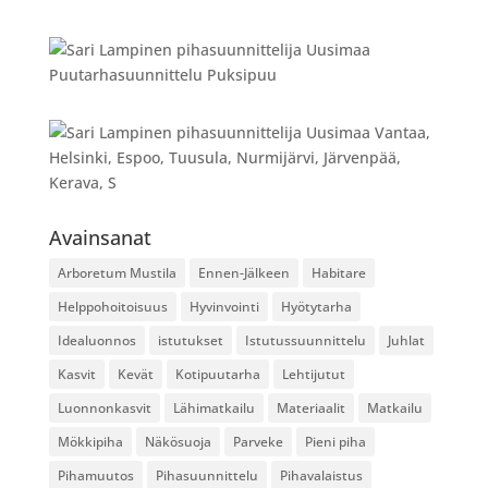
Avainsanat
Arboretum Mustila
Ennen-Jälkeen
Habitare
Helppohoitoisuus
Hyvinvointi
Hyötytarha
Idealuonnos
istutukset
Istutussuunnittelu
Juhlat
Kasvit
Kevät
Kotipuutarha
Lehtijutut
Luonnonkasvit
Lähimatkailu
Materiaalit
Matkailu
Mökkipiha
Näkösuoja
Parveke
Pieni piha
Pihamuutos
Pihasuunnittelu
Pihavalaistus