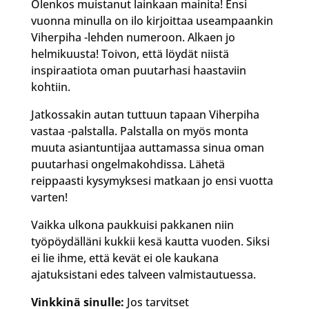
Olenkos muistanut lainkaan mainita! Ensi
vuonna minulla on ilo kirjoittaa useampaankin
Viherpiha -lehden numeroon. Alkaen jo
helmikuusta! Toivon, että löydät niistä
inspiraatiota oman puutarhasi haastaviin
kohtiin.
Jatkossakin autan tuttuun tapaan Viherpiha
vastaa -palstalla. Palstalla on myös monta
muuta asiantuntijaa auttamassa sinua oman
puutarhasi ongelmakohdissa. Lähetä
reippaasti kysymyksesi matkaan jo ensi vuotta
varten!
Vaikka ulkona paukkuisi pakkanen niin
työpöydälläni kukkii kesä kautta vuoden. Siksi
ei lie ihme, että kevät ei ole kaukana
ajatuksistani edes talveen valmistautuessa.
Vinkkinä sinulle:
Jos tarvitset