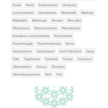
Kasvit
Kevät
Kotipuutarha
Lehtijutut
Luonnonkasvit
Lähimatkailu
Materiaalit
Matkailu
Mökkipiha
Näkösuoja
Parveke
Pieni piha
Pihamuutos
Pihasuunnittelu
Pihavalaistus
Puksipuun suunnittelema
Puutarhassa
Puutarhatyylit
Puutarhavierailu
Rinne
Sisustaminen
Sisäänkäynti
Suuri Talo Extra
Syksy
Talvi
Tapahtuma
Tehtävää
Terassi
Tukimuuri
Ulkovalaistus
Uutuus
Viherpiha
Viherrakentaminen
Värit
Yrtit