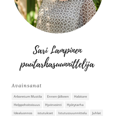
Avainsanat
Arboretum Mustila
Ennen-Jälkeen
Habitare
Helppohoitoisuus
Hyvinvointi
Hyötytarha
Idealuonnos
istutukset
Istutussuunnittelu
Juhlat