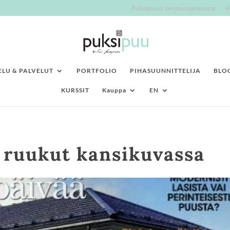
Puksipuun tietosuojaseloste
V
LU & PALVELUT
PORTFOLIO
PIHASUUNNITTELIJA
BLO
KURSSIT
Kauppa
EN
 ruukut kansikuvassa