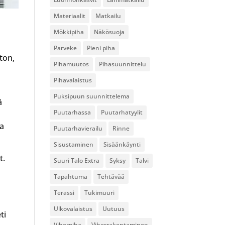
Materiaalit
Matkailu
Mökkipiha
Näkösuoja
Parveke
Pieni piha
ton,
Pihamuutos
Pihasuunnittelu
Pihavalaistus
Puksipuun suunnittelema
ä
Puutarhassa
Puutarhatyylit
ta
Puutarhavierailu
Rinne
Sisustaminen
Sisäänkäynti
t.
Suuri Talo Extra
Syksy
Talvi
Tapahtuma
Tehtävää
Terassi
Tukimuuri
Ulkovalaistus
Uutuus
ti
Viherpiha
Viherrakentaminen