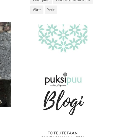
Värit
Yrtit