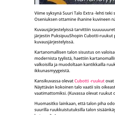
Viime syksynä Suuri Talo Extra -lehti tek
Oseniuksen ottamine ihanine kuvineen n
Kuvausjärjestelyissä tarvittiin suuuuuure
järjestin PuksipuuShopin Cubotti-ruukut 
kuvausjärjestelyissä.
Kartanomallisen talon sisustus on valoisa
modernista tyylistä, haettiin kartanomalli
valkoisilla ja muodoltaan kantikkailla ru
ikkunasmyygeistä.
Kansikuvassa olevat
Cubotti -ruukut
ovat
Näyttävän kokoinen talo vaatii siis oikeasti
vaatimattomiksi. (Kuvassa olevat ruukut 
Huomasitko lainkaan, että talon piha odo
suurilla ruukkuistutuksilla talon sisäänkäy