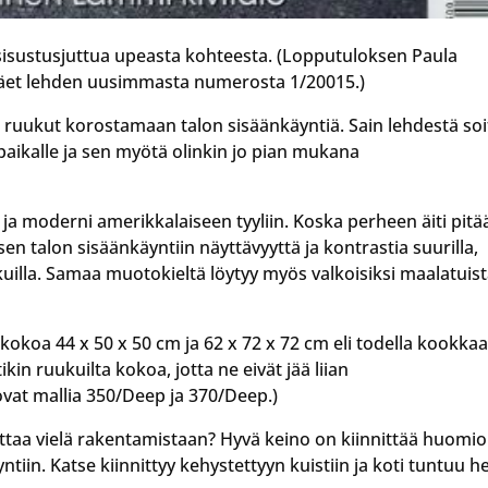
i sisustusjuttua upeasta kohteesta. (Lopputuloksen Paula
äet lehden uusimmasta numerosta 1/20015.)
t ruukut korostamaan talon sisäänkäyntiä. Sain lehdestä soi
paikalle ja sen myötä olinkin jo pian mukana
 ja moderni amerikkalaiseen tyyliin. Koska perheen äiti pitä
sen talon sisäänkäyntiin näyttävyyttä ja kontrastia suurilla,
ukuilla. Samaa muotokieltä löytyy myös valkoisiksi maalatuis
 kokoa 44 x 50 x 50 cm ja 62 x 72 x 72 cm eli todella kookkaa
kin ruukuilta kokoa, jotta ne eivät jää liian
ovat mallia 350/Deep ja 370/Deep.)
ttaa vielä rakentamistaan? Hyvä keino on kiinnittää huomio
ntiin. Katse kiinnittyy kehystettyyn kuistiin ja koti tuntuu he