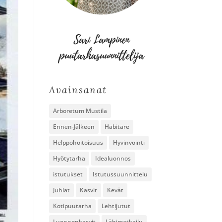
Avainsanat
Arboretum Mustila
Ennen-Jälkeen
Habitare
Helppohoitoisuus
Hyvinvointi
Hyötytarha
Idealuonnos
istutukset
Istutussuunnittelu
Juhlat
Kasvit
Kevät
Kotipuutarha
Lehtijutut
Luonnonkasvit
Lähimatkailu