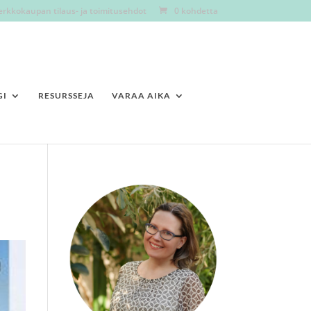
erkkokaupan tilaus- ja toimitusehdot
0 kohdetta
GI
RESURSSEJA
VARAA AIKA