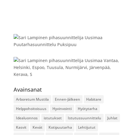
Avainsanat
Arboretum Mustila
Ennen-Jälkeen
Habitare
Helppohoitoisuus
Hyvinvointi
Hyötytarha
Idealuonnos
istutukset
Istutussuunnittelu
Juhlat
Kasvit
Kevät
Kotipuutarha
Lehtijutut