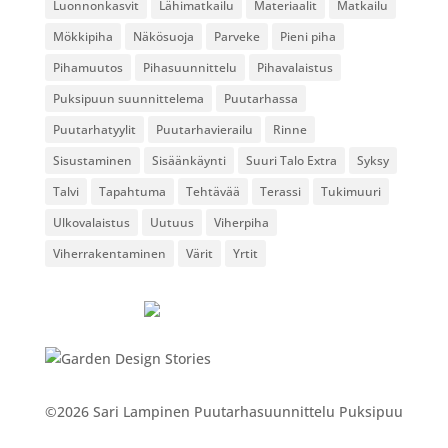
Luonnonkasvit
Lähimatkailu
Materiaalit
Matkailu
Mökkipiha
Näkösuoja
Parveke
Pieni piha
Pihamuutos
Pihasuunnittelu
Pihavalaistus
Puksipuun suunnittelema
Puutarhassa
Puutarhatyylit
Puutarhavierailu
Rinne
Sisustaminen
Sisäänkäynti
Suuri Talo Extra
Syksy
Talvi
Tapahtuma
Tehtävää
Terassi
Tukimuuri
Ulkovalaistus
Uutuus
Viherpiha
Viherrakentaminen
Värit
Yrtit
©2026 Sari Lampinen Puutarhasuunnittelu Puksipuu