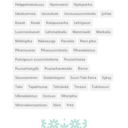
Helppohoitoisuus
Hyvinvointi
Hyötytarha
Idealuonnos
istutukset
Istutussuunnittelu
Juhlat
Kasvit
Kevät
Kotipuutarha
Lehtijutut
Luonnonkasvit
Lähimatkailu
Materiaalit
Matkailu
Mökkipiha
Näkösuoja
Parveke
Pieni piha
Pihamuutos
Pihasuunnittelu
Pihavalaistus
Puksipuun suunnittelema
Puutarhassa
Puutarhatyylit
Puutarhavierailu
Rinne
Sisustaminen
Sisäänkäynti
Suuri Talo Extra
Syksy
Talvi
Tapahtuma
Tehtävää
Terassi
Tukimuuri
Ulkovalaistus
Uutuus
Viherpiha
Viherrakentaminen
Värit
Yrtit