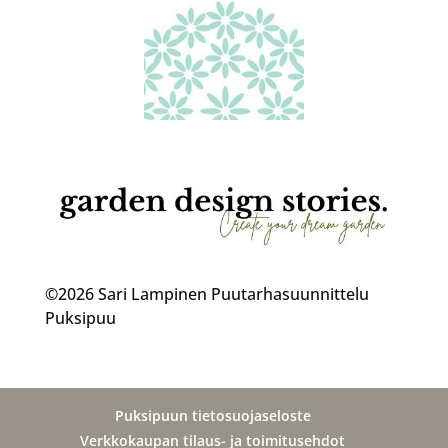
©2026 Sari Lampinen Puutarhasuunnittelu
Puksipuu
Puksipuun tietosuojaseloste
Verkkokaupan tilaus- ja toimitusehdot