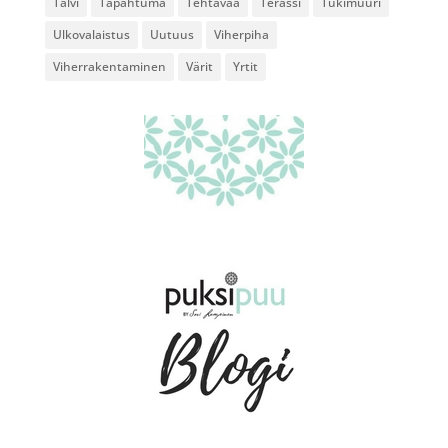
Talvi
Tapahtuma
Tehtävää
Terassi
Tukimuuri
Ulkovalaistus
Uutuus
Viherpiha
Viherrakentaminen
Värit
Yrtit