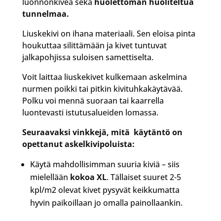
luonnonkiveä sekä
huolettoman huoliteltua
tunnelmaa.
Liuskekivi on ihana materiaali. Sen eloisa pinta
houkuttaa silittämään ja kivet tuntuvat
jalkapohjissa suloisen samettiselta.
Voit laittaa liuskekivet kulkemaan askelmina
nurmen poikki tai pitkin kivituhkakäytävää.
Polku voi mennä suoraan tai kaarrella
luontevasti istutusalueiden lomassa.
Seuraavaksi vinkkejä, mitä käytäntö on
opettanut askelkivipoluista:
Käytä mahdollisimman suuria kiviä – siis
mielellään
kokoa XL
. Tällaiset suuret 2-5
kpl/m2 olevat kivet pysyvät keikkumatta
hyvin paikoillaan jo omalla painollaankin.