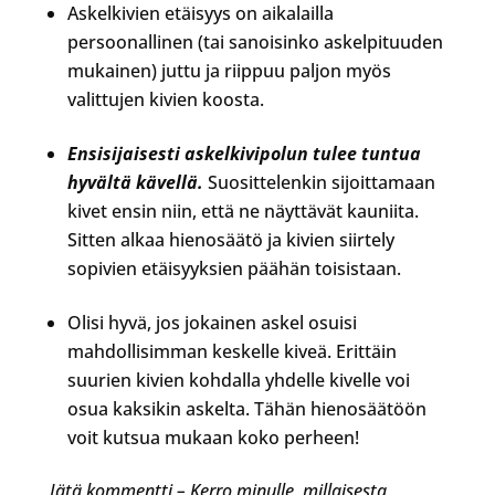
Askelkivien etäisyys on aikalailla
persoonallinen (tai sanoisinko askelpituuden
mukainen) juttu ja riippuu paljon myös
valittujen kivien koosta.
Ensisijaisesti askelkivipolun tulee tuntua
hyvältä kävellä.
Suosittelenkin sijoittamaan
kivet ensin niin, että ne näyttävät kauniita.
Sitten alkaa hienosäätö ja kivien siirtely
sopivien etäisyyksien päähän toisistaan.
Olisi hyvä, jos jokainen askel osuisi
mahdollisimman keskelle kiveä. Erittäin
suurien kivien kohdalla yhdelle kivelle voi
osua kaksikin askelta. Tähän hienosäätöön
voit kutsua mukaan koko perheen!
Jätä kommentti – Kerro minulle, millaisesta