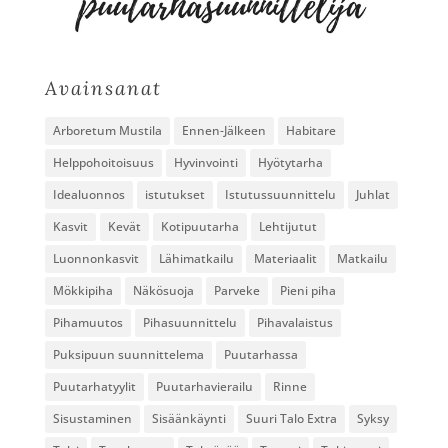
Avainsanat
Arboretum Mustila
Ennen-Jälkeen
Habitare
Helppohoitoisuus
Hyvinvointi
Hyötytarha
Idealuonnos
istutukset
Istutussuunnittelu
Juhlat
Kasvit
Kevät
Kotipuutarha
Lehtijutut
Luonnonkasvit
Lähimatkailu
Materiaalit
Matkailu
Mökkipiha
Näkösuoja
Parveke
Pieni piha
Pihamuutos
Pihasuunnittelu
Pihavalaistus
Puksipuun suunnittelema
Puutarhassa
Puutarhatyylit
Puutarhavierailu
Rinne
Sisustaminen
Sisäänkäynti
Suuri Talo Extra
Syksy