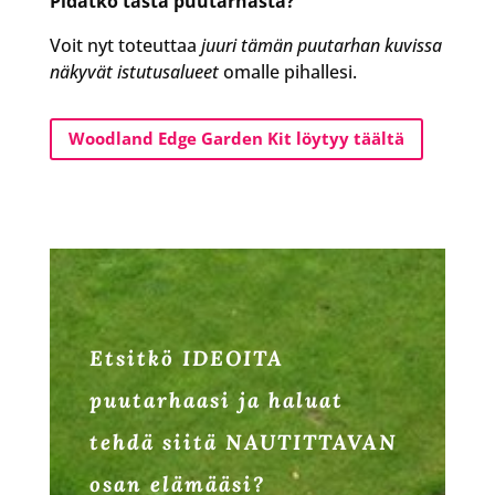
Pidätkö tästä puutarhasta?
Voit nyt toteuttaa
juuri tämän puutarhan kuvissa
näkyvät istutusalueet
omalle pihallesi.
Woodland Edge Garden Kit löytyy täältä
Etsitkö IDEOITA
puutarhaasi ja haluat
tehdä siitä NAUTITTAVAN
osan elämääsi?