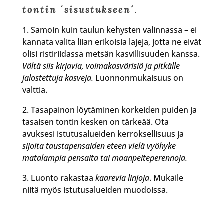
tontin ´sisustukseen´
.
1. Samoin kuin taulun kehysten valinnassa – ei
kannata valita liian erikoisia lajeja, jotta ne eivät
olisi ristiriidassa metsän kasvillisuuden kanssa.
Vältä siis kirjavia, voimakasvärisiä ja pitkälle
jalostettuja kasveja.
Luonnonmukaisuus on
valttia.
2. Tasapainon löytäminen korkeiden puiden ja
tasaisen tontin kesken on tärkeää. Ota
avuksesi istutusalueiden kerroksellisuus ja
sijoita taustapensaiden eteen vielä vyöhyke
matalampia pensaita tai maanpeiteperennoja.
3. Luonto rakastaa
kaarevia linjoja
. Mukaile
niitä myös istutusalueiden muodoissa.