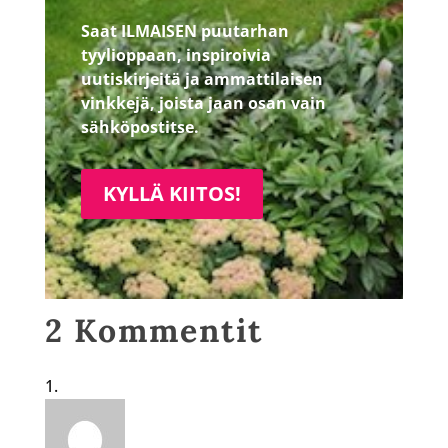
Saat ILMAISEN puutarhan
tyylioppaan, inspiroivia
uutiskirjeitä ja ammattilaisen
vinkkejä, joista jaan osan vain
sähköpostitse.
KYLLÄ KIITOS!
2 Kommentit