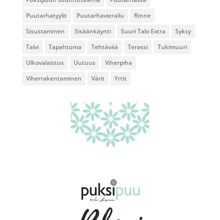
Puutarhatyylit
Puutarhavierailu
Rinne
Sisustaminen
Sisäänkäynti
Suuri Talo Extra
Syksy
Talvi
Tapahtuma
Tehtävää
Terassi
Tukimuuri
Ulkovalaistus
Uutuus
Viherpiha
Viherrakentaminen
Värit
Yrtit