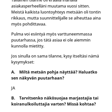
Tällainen tilanne oli eräällä ihanalla
asiakasperheelläni muutama vuosi sitten.
Meistä kaikista luontoyhteys metsään oli tontin
rikkaus, mutta suunnittelijalle se aiheuttaa aina
myös pohdittavaa.
Pulma voi esiintyä myös varttuneemmassa
puutarhassa, jos tätä asiaa ei ole aiemmin
kunnolla mietitty.
Jos sinulla on sama tilanne, kysy itseltäsi nämä
kysymykset:
A. Miltä metsän pohja näyttää? Haluatko
sen näkyvän puutarhaan?
JA
B. Tarvitsenko näkösuojaa marjastajia tai
koiranulkoiluttajia varten? Missä kohtaa?