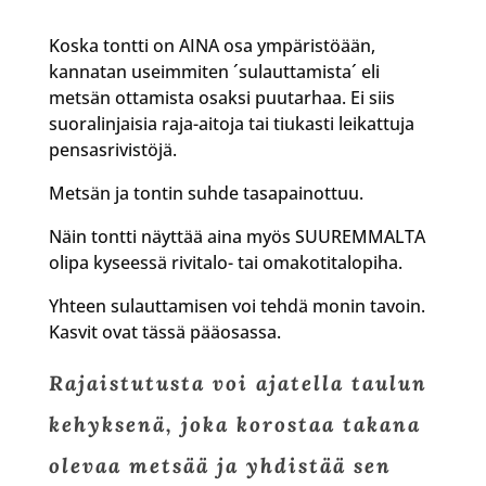
Koska tontti on AINA osa ympäristöään,
kannatan useimmiten ´sulauttamista´ eli
metsän ottamista osaksi puutarhaa. Ei siis
suoralinjaisia raja-aitoja tai tiukasti leikattuja
pensasrivistöjä.
Metsän ja tontin suhde tasapainottuu.
Näin tontti näyttää aina myös SUUREMMALTA
olipa kyseessä rivitalo- tai omakotitalopiha.
Yhteen sulauttamisen voi tehdä monin tavoin.
Kasvit ovat tässä pääosassa.
Rajaistutusta voi ajatella taulun
kehyksenä, joka korostaa takana
olevaa metsää ja yhdistää sen