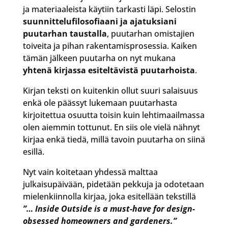
ja materiaaleista käytiin tarkasti läpi. Selostin
suunnittelufilosofiaani ja ajatuksiani
puutarhan taustalla
, puutarhan omistajien
toiveita ja pihan rakentamisprosessia. Kaiken
tämän jälkeen puutarha on nyt mukana
yhtenä kirjassa esiteltävistä puutarhoista
.
Kirjan teksti on kuitenkin ollut suuri salaisuus
enkä ole päässyt lukemaan puutarhasta
kirjoitettua osuutta toisin kuin lehtimaailmassa
olen aiemmin tottunut. En siis ole vielä nähnyt
kirjaa enkä tiedä, millä tavoin puutarha on siinä
esillä.
Nyt vain koitetaan yhdessä malttaa
julkaisupäivään, pidetään pekkuja ja odotetaan
mielenkiinnolla kirjaa, joka esitellään tekstillä
”… Inside Outside is a must-have for design-
obsessed homeowners and gardeners.”