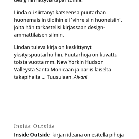
designiin liittyviä tapahtumia.
Linda oli siirtänyt katseensa puutarhan
huonemaisiin tiloihin eli ´vihreisiin huoneisiin´,
joita hän tarkastelisi kirjassaan design-
ammattilaisen silmin.
Lindan tuleva kirja on keskittynyt
yksityispuutarhoihin. Puutarhoja on kuvattu
toista vuotta mm. New Yorkin Hudson
Valleystä Santa Monicaan ja pariisilaiselta
takapihalta … Tuusulaan.
Aivan!
Inside Outside
Inside Outside
-kirjan ideana on esitellä pihoja