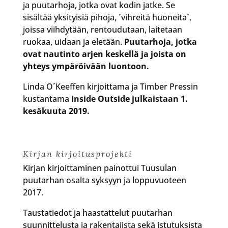
ja puutarhoja, jotka ovat kodin jatke. Se
sisältää yksityisiä pihoja, ´vihreitä huoneita´,
joissa viihdytään, rentoudutaan, laitetaan
ruokaa, uidaan ja eletään.
Puutarhoja, jotka
ovat nautinto arjen keskellä ja joista on
yhteys ympäröivään luontoon.
Linda O´Keeffen kirjoittama ja Timber Pressin
kustantama
Inside Outside julkaistaan 1.
kesäkuuta 2019.
Kirjan kirjoitusprojekti
Kirjan kirjoittaminen painottui Tuusulan
puutarhan osalta syksyyn ja loppuvuoteen
2017.
Taustatiedot ja haastattelut puutarhan
suunnittelusta ja rakentajista sekä istutuksista