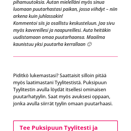
pihamuutoksia. Autan mielelläni myös sinua
luomaan puutarhastasi paikan, jossa viihdyt – niin
arkena kuin juhlassakin!
Kommentoi siis ja osallistu keskusteluun. Jaa sivu
myös kavereillesi ja naapureillesi. Auta heitäkin
uudistamaan omaa puutarhaansa. Maailma
kaunistuu yksi puutarha kerrallaan 🙂
Piditkö lukemastasi?
Saattaisit silloin pitää
myös laatimastani Tyylitestistä. Puksipuun
Tyylitestin avulla löydät itsellesi ominaisen
puutarhatyylin. Saat myös avuksesi oppaan,
jonka avulla siirrät tyylin omaan puutarhaasi.
Tee Puksipuun Tyylitesti ja