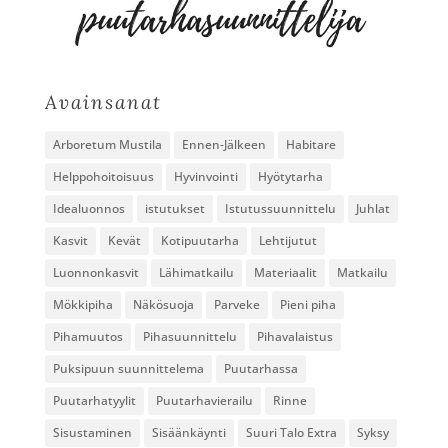
Avainsanat
Arboretum Mustila
Ennen-Jälkeen
Habitare
Helppohoitoisuus
Hyvinvointi
Hyötytarha
Idealuonnos
istutukset
Istutussuunnittelu
Juhlat
Kasvit
Kevät
Kotipuutarha
Lehtijutut
Luonnonkasvit
Lähimatkailu
Materiaalit
Matkailu
Mökkipiha
Näkösuoja
Parveke
Pieni piha
Pihamuutos
Pihasuunnittelu
Pihavalaistus
Puksipuun suunnittelema
Puutarhassa
Puutarhatyylit
Puutarhavierailu
Rinne
Sisustaminen
Sisäänkäynti
Suuri Talo Extra
Syksy