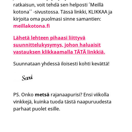
ratkaisun, voit tehdä sen helposti ´Meillä
kotona´´ -sivustossa. Tässä linkki, KLIKKAA ja
kirjoita oma puolmasi sinne samantien:
meillakotona.fi
Lähetä lehteen pihaasi liittyvä
suunnittelukysymys, johon haluaisit
vastauksen klikkaamalla TÄTÄ linkkiä.
Suunnataan yhdessä iloisesti kohti kevättä!
PS. Onko
metsä
rajanaapurisi? Ensi viikolla
vinkkejä, kuinka tuoda tästä naapuruudesta
parhaat puolet esille.