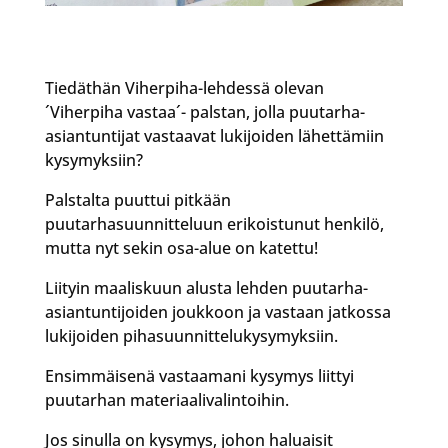
Tiedäthän Viherpiha-lehdessä olevan
´Viherpiha vastaa´- palstan, jolla puutarha-
asiantuntijat vastaavat lukijoiden lähettämiin
kysymyksiin?
Palstalta puuttui pitkään
puutarhasuunnitteluun erikoistunut henkilö,
mutta nyt sekin osa-alue on katettu!
Liityin maaliskuun alusta lehden puutarha-
asiantuntijoiden joukkoon ja vastaan jatkossa
lukijoiden pihasuunnittelukysymyksiin.
Ensimmäisenä vastaamani kysymys liittyi
puutarhan materiaalivalintoihin.
Jos sinulla on kysymys, johon haluaisit