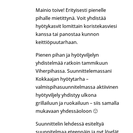
Mainio toive! Erityisesti pienelle
pihalle mietittynä. Voit yhdistää
hyötykasvit lomittain koristekasviesi
kanssa tai panostaa kunnon
keittiöpuutarhaan.
Pienen pihan ja hyötyviljelyn
yhdistelmää ratkoin tammikuun
Viherpihassa. Suunnittelemassani
Kokkaajan hyötytarha –
valmispihasuunnitelmassa aktiivinen
hyötyviljely yhdistyy ulkona
grillailuun ja ruokailuun – siis samalla
mukavaan yhdessäoloon 🙂
Suunnittelin lehdessä esiteltyä
suunnitelmaa eteenpäin ja nyt löydät