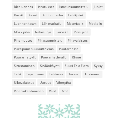
Idealuonnos
istutukset
Istutussuunnittelu
Juhlat
Kasvit
Kevät
Kotipuutarha
Lehtijutut
Luonnonkasvit
Lähimatkailu
Materiaalit
Matkailu
Mökkipiha
Näkösuoja
Parveke
Pieni piha
Pihamuutos
Pihasuunnittelu
Pihavalaistus
Puksipuun suunnittelema
Puutarhassa
Puutarhatyylit
Puutarhavierailu
Rinne
Sisustaminen
Sisäänkäynti
Suuri Talo Extra
Syksy
Talvi
Tapahtuma
Tehtävää
Terassi
Tukimuuri
Ulkovalaistus
Uutuus
Viherpiha
Viherrakentaminen
Värit
Yrtit