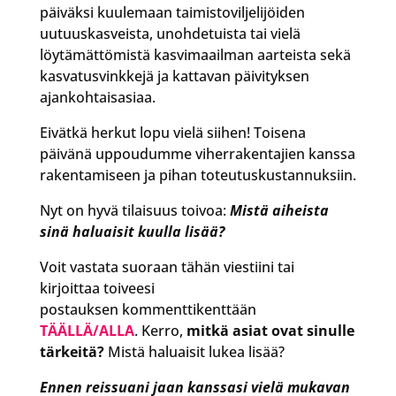
päiväksi kuulemaan taimistoviljelijöiden
uutuuskasveista, unohdetuista tai vielä
löytämättömistä kasvimaailman aarteista sekä
kasvatusvinkkejä ja kattavan päivityksen
ajankohtaisasiaa.
Eivätkä herkut lopu vielä siihen! Toisena
päivänä uppoudumme viherrakentajien kanssa
rakentamiseen ja pihan toteutuskustannuksiin.
Nyt on hyvä tilaisuus toivoa:
Mistä aiheista
sinä haluaisit kuulla lisää?
Voit vastata suoraan tähän viestiini tai
kirjoittaa toiveesi
postauksen kommenttikenttään
TÄÄLLÄ/ALLA
. Kerro,
mitkä asiat ovat sinulle
tärkeitä?
Mistä haluaisit lukea lisää?
Ennen reissuani jaan kanssasi vielä mukavan