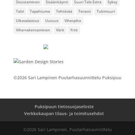
Sisustaminen
Sisäänkäynti
Suuri Talo Extra
Syksy
Talvi
Tapahtuma
Tehtävää
Terassi
Tukimuuri
Ulkovalaistus
Uutuus
Viherpiha
Viherrakentaminen
Värit
Yrtit
©2026 Sari Lampinen Puutarhasuunnittelu Puksipuu
Puksipuun tietosuojaseloste
Verkkokaupan tilaus- ja toimitusehdot
©2026 Sari Lampinen, Puutarhasuunnittelu