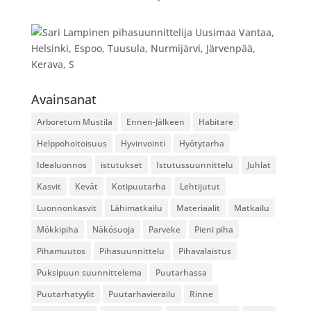
Avainsanat
Arboretum Mustila
Ennen-Jälkeen
Habitare
Helppohoitoisuus
Hyvinvointi
Hyötytarha
Idealuonnos
istutukset
Istutussuunnittelu
Juhlat
Kasvit
Kevät
Kotipuutarha
Lehtijutut
Luonnonkasvit
Lähimatkailu
Materiaalit
Matkailu
Mökkipiha
Näkösuoja
Parveke
Pieni piha
Pihamuutos
Pihasuunnittelu
Pihavalaistus
Puksipuun suunnittelema
Puutarhassa
Puutarhatyylit
Puutarhavierailu
Rinne