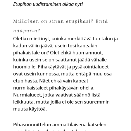
Etupihan uudistaminen alkaa nyt!
Millainen on sinun etupihasi? Entä
naapurin?
Oletko miettinyt, kuinka merkittävä tuo talon ja
kadun väliin jäävä, usein tosi kapeakin
pihakaistale on? Olet ehkä huomannuut,
kuinka usein se on saattanut jäädä vähälle
huomiolle. Pihakäytävät ja pysäköintialueet
ovat usein kunnossa, mutta entäpä muu osa
etupihasta. Näet ehkä vain kapeat
nurmikaistaleet pihakäytävän ohella.
Nurmialueet, jotka vaativat säännöllistä
leikkuuta, mutta joilla ei ole sen suuremmin
muuta käyttöä.
Pihasuunnittelun ammattilaisena katselen