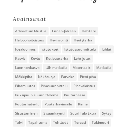
Avainsanat
Arboretum Mustila
Ennen-Jälkeen
Habitare
Helppohoitoisuus
Hyvinvointi
Hyötytarha
Idealuonnos
istutukset
Istutussuunnittelu
Juhlat
Kasvit
Kevät
Kotipuutarha
Lehtijutut
Luonnonkasvit
Lähimatkailu
Materiaalit
Matkailu
Mökkipiha
Näkösuoja
Parveke
Pieni piha
Pihamuutos
Pihasuunnittelu
Pihavalaistus
Puksipuun suunnittelema
Puutarhassa
Puutarhatyylit
Puutarhavierailu
Rinne
Sisustaminen
Sisäänkäynti
Suuri Talo Extra
Syksy
Talvi
Tapahtuma
Tehtävää
Terassi
Tukimuuri