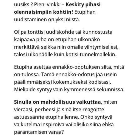
uusiksi? Pieni vinkki –
Keskity pihasi
olennaisimpiin kohtiin!
Etupihan
uudistaminen on yksi niistä.
Olipa tonttisi uudiskohde tai kunnostusta
kaipaava piha on etupihan ulkonäkö
merkittävä seikka niin omalle viihtymisellesi,
talosi ulkonäölle kuin kotisi tunnelmallekin.
Etupiha asettaa ennakko-odotuksen siitä, mitä
on tulossa. Tämä ennakko-odotus jää usein
päällimmäiseksi kokemukseksi kodistasi.
Mielipide syntyy vain kymmenessä sekunnissa.
Sinulla on mahdollisuus vaikuttaa
, miten
vieraasi, perheesi ja sinä itse reagoitte
astuessanne etupihallenne. Onko syntyvä
vaikutelma inspiroiva vai olisiko siinä ehkä
parantamisen varaa?