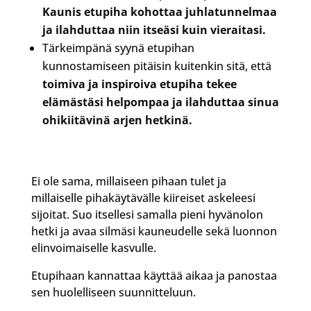
Kaunis etupiha kohottaa juhlatunnelmaa
ja ilahduttaa niin itseäsi kuin vieraitasi.
Tärkeimpänä syynä etupihan
kunnostamiseen pitäisin kuitenkin sitä, että
toimiva ja inspiroiva etupiha tekee
elämästäsi helpompaa ja ilahduttaa sinua
ohikiitävinä arjen hetkinä.
Ei ole sama, millaiseen pihaan tulet ja
millaiselle pihakäytävälle kiireiset askeleesi
sijoitat. Suo itsellesi samalla pieni hyvänolon
hetki ja avaa silmäsi kauneudelle sekä luonnon
elinvoimaiselle kasvulle.
Etupihaan kannattaa käyttää aikaa ja panostaa
sen huolelliseen suunnitteluun.