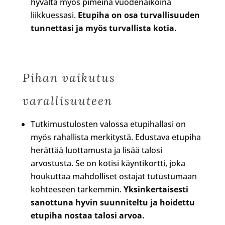
hyvältä myös pimeinä vuodenaikoina
liikkuessasi.
Etupiha on osa turvallisuuden
tunnettasi ja myös turvallista kotia.
Pihan vaikutus
varallisuuteen
Tutkimustulosten valossa etupihallasi on
myös rahallista merkitystä. Edustava etupiha
herättää luottamusta ja lisää talosi
arvostusta. Se on kotisi käyntikortti, joka
houkuttaa mahdolliset ostajat tutustumaan
kohteeseen tarkemmin.
Yksinkertaisesti
sanottuna hyvin suunniteltu ja hoidettu
etupiha nostaa talosi arvoa.