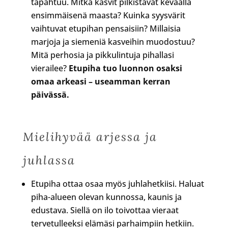
tapahtuu. Mitkä kasvit pilkistävät keväällä
ensimmäisenä maasta? Kuinka syysvärit
vaihtuvat etupihan pensaisiin? Millaisia
marjoja ja siemeniä kasveihin muodostuu?
Mitä perhosia ja pikkulintuja pihallasi
vierailee?
Etupiha tuo luonnon osaksi
omaa arkeasi – useamman kerran
päivässä.
Mielihyvää arjessa ja
juhlassa
Etupiha ottaa osaa myös juhlahetkiisi. Haluat
piha-alueen olevan kunnossa, kaunis ja
edustava. Siellä on ilo toivottaa vieraat
tervetulleeksi elämäsi parhaimpiin hetkiin.