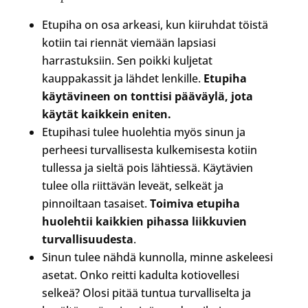
Etupiha on osa arkeasi, kun kiiruhdat töistä
kotiin tai riennät viemään lapsiasi
harrastuksiin. Sen poikki kuljetat
kauppakassit ja lähdet lenkille.
Etupiha
käytävineen on tonttisi pääväylä, jota
käytät kaikkein eniten.
Etupihasi tulee huolehtia myös sinun ja
perheesi turvallisesta kulkemisesta kotiin
tullessa ja sieltä pois lähtiessä. Käytävien
tulee olla riittävän leveät, selkeät ja
pinnoiltaan tasaiset.
Toimiva etupiha
huolehtii kaikkien pihassa liikkuvien
turvallisuudesta
.
Sinun tulee nähdä kunnolla, minne askeleesi
asetat. Onko reitti kadulta kotiovellesi
selkeä? Olosi pitää tuntua turvalliselta ja