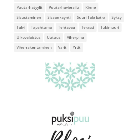
Puutarhatyylit
Puutarhavierailu
Rinne
Sisustaminen
Sisäänkäynti
Suuri Talo Extra
Syksy
Talvi
Tapahtuma
Tehtävää
Terassi
Tukimuuri
Ulkovalaistus
Uutuus
Viherpiha
Viherrakentaminen
Värit
Yrtit