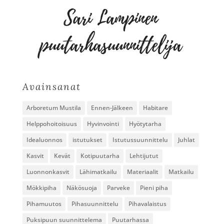
Avainsanat
Arboretum Mustila
Ennen-Jälkeen
Habitare
Helppohoitoisuus
Hyvinvointi
Hyötytarha
Idealuonnos
istutukset
Istutussuunnittelu
Juhlat
Kasvit
Kevät
Kotipuutarha
Lehtijutut
Luonnonkasvit
Lähimatkailu
Materiaalit
Matkailu
Mökkipiha
Näkösuoja
Parveke
Pieni piha
Pihamuutos
Pihasuunnittelu
Pihavalaistus
Puksipuun suunnittelema
Puutarhassa