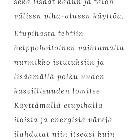
sekä lisäät kadun ja talon
välisen piha-alueen käyttöä.
Etupihasta tehtiin
helppohoitoinen vaihtamalla
nurmikko istutuksiin ja
lisäämällä polku uuden
kasvillisuuden lomitse.
Käyttämällä etupihalla
iloisia ja energisiä värejä
ilahdutat niin itseäsi kuin