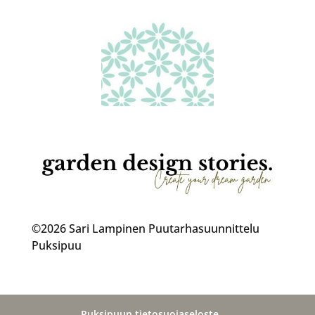
©2026 Sari Lampinen Puutarhasuunnittelu
Puksipuu
Puksipuun tietosuojaseloste