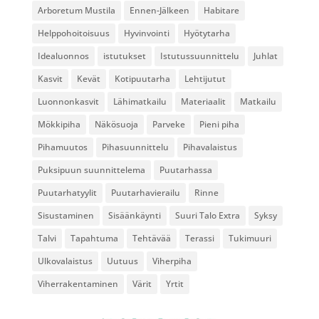
Arboretum Mustila
Ennen-Jälkeen
Habitare
Helppohoitoisuus
Hyvinvointi
Hyötytarha
Idealuonnos
istutukset
Istutussuunnittelu
Juhlat
Kasvit
Kevät
Kotipuutarha
Lehtijutut
Luonnonkasvit
Lähimatkailu
Materiaalit
Matkailu
Mökkipiha
Näkösuoja
Parveke
Pieni piha
Pihamuutos
Pihasuunnittelu
Pihavalaistus
Puksipuun suunnittelema
Puutarhassa
Puutarhatyylit
Puutarhavierailu
Rinne
Sisustaminen
Sisäänkäynti
Suuri Talo Extra
Syksy
Talvi
Tapahtuma
Tehtävää
Terassi
Tukimuuri
Ulkovalaistus
Uutuus
Viherpiha
Viherrakentaminen
Värit
Yrtit