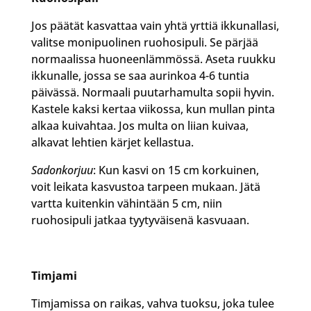
Jos päätät kasvattaa vain yhtä yrttiä ikkunallasi,
valitse monipuolinen ruohosipuli. Se pärjää
normaalissa huoneenlämmössä. Aseta ruukku
ikkunalle, jossa se saa aurinkoa 4-6 tuntia
päivässä. Normaali puutarhamulta sopii hyvin.
Kastele kaksi kertaa viikossa, kun mullan pinta
alkaa kuivahtaa. Jos multa on liian kuivaa,
alkavat lehtien kärjet kellastua.
Sadonkorjuu
: Kun kasvi on 15 cm korkuinen,
voit leikata kasvustoa tarpeen mukaan. Jätä
vartta kuitenkin vähintään 5 cm, niin
ruohosipuli jatkaa tyytyväisenä kasvuaan.
Timjami
Timjamissa on raikas, vahva tuoksu, joka tulee