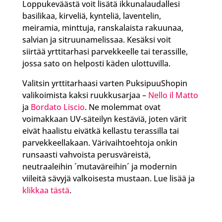
Loppukeväästä voit lisätä ikkunalaudallesi
basilikaa, kirveliä, kynteliä, laventelin,
meiramia, minttuja, ranskalaista rakuunaa,
salvian ja sitruunamelissaa. Kesäksi voit
siirtää yrttitarhasi parvekkeelle tai terassille,
jossa sato on helposti käden ulottuvilla.
Valitsin yrttitarhaasi varten PuksipuuShopin
valikoimista kaksi ruukkusarjaa –
Nello il Matto
ja
Bordato Liscio
. Ne molemmat ovat
voimakkaan UV-säteilyn kestäviä, joten värit
eivät haalistu eivätkä kellastu terassilla tai
parvekkeellakaan. Värivaihtoehtoja onkin
runsaasti vahvoista perusväreistä,
neutraaleihin ´mutaväreihin´ ja modernin
viileitä sävyjä valkoisesta mustaan. Lue lisää ja
klikkaa tästä
.