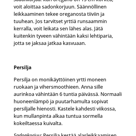
voit aloittaa sadonkorjuun. Säännöllinen
leikkaaminen tekee oreganosta tiiviin ja
tuuhean. Jos tarvitset yrttiä runsaammin
kerralla, voit leikata sen lähes alas. Jätä
kuitenkin tyveen vähintään kaksi lehtiparia,
jotta se jaksaa jatkaa kasvuaan.
Persilja
Persilja on monikäyttöinen yrtti moneen
ruokaan ja vihersmoothieen. Anna sille
aurinkoa vähintään 6 tuntia päivässä. Normaali
huoneenlämpö ja puutarhamulta sopivat
persiljalle hienosti. Kastele kahdesti viikossa,
kun mullanpinta alkaa tuntua sormella
kokeiltaessa kuivalta.
Sadonkorjuu
: Persilja kestää alasleikkaamisen