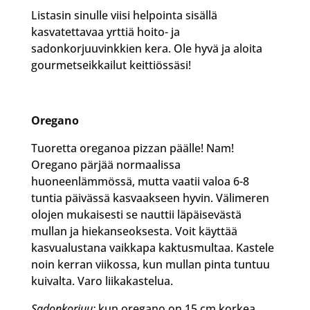
Listasin sinulle viisi helpointa sisällä
kasvatettavaa yrttiä hoito- ja
sadonkorjuuvinkkien kera. Ole hyvä ja aloita
gourmetseikkailut keittiössäsi!
Oregano
Tuoretta oreganoa pizzan päälle! Nam!
Oregano pärjää normaalissa
huoneenlämmössä, mutta vaatii valoa 6-8
tuntia päivässä kasvaakseen hyvin. Välimeren
olojen mukaisesti se nauttii läpäisevästä
mullan ja hiekanseoksesta. Voit käyttää
kasvualustana vaikkapa kaktusmultaa. Kastele
noin kerran viikossa, kun mullan pinta tuntuu
kuivalta. Varo liikakastelua.
Sadonkorjuu:
kun oregano on 15 cm korkea,