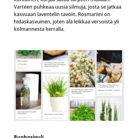
Varteen puhkeaa uusia silmuja, josta se jatkaa
kasvuaan laventelin tavoin. Rosmariini on
hidaskasvuinen, joten älä leikkaa versoista yli
kolmannesta kerralla.
Ruohosipuli