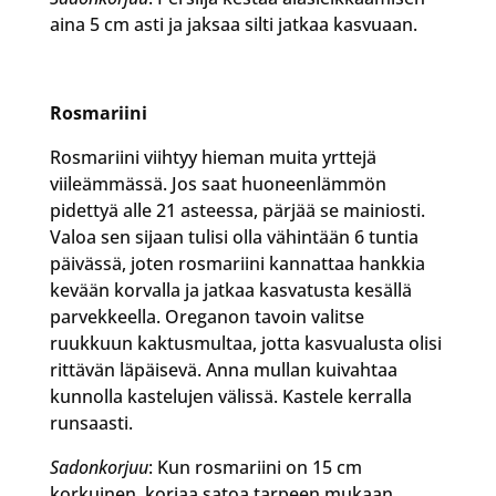
aina 5 cm asti ja jaksaa silti jatkaa kasvuaan.
Rosmariini
Rosmariini viihtyy hieman muita yrttejä
viileämmässä. Jos saat huoneenlämmön
pidettyä alle 21 asteessa, pärjää se mainiosti.
Valoa sen sijaan tulisi olla vähintään 6 tuntia
päivässä, joten rosmariini kannattaa hankkia
kevään korvalla ja jatkaa kasvatusta kesällä
parvekkeella. Oreganon tavoin valitse
ruukkuun kaktusmultaa, jotta kasvualusta olisi
rittävän läpäisevä. Anna mullan kuivahtaa
kunnolla kastelujen välissä. Kastele kerralla
runsaasti.
Sadonkorjuu
: Kun rosmariini on 15 cm
korkuinen, korjaa satoa tarpeen mukaan.