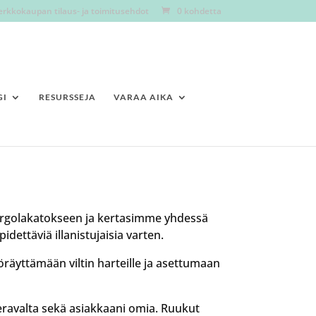
erkkokaupan tilaus- ja toimitusehdot
0 kohdetta
GI
RESURSSEJA
VARAA AIKA
ergolakatokseen ja kertasimme yhdessä
idettäviä illanistujaisia varten.
öräyttämään viltin harteille ja asettumaan
Keravalta sekä asiakkaani omia. Ruukut