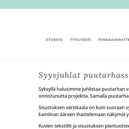
ETUSIVU
TYYLITESTI
PIHASUUNNITTE
Syysjuhlat puutarhas
Syksyllä halusimme juhlistaa puutarhan
onnistunutta projektia. Samalla puutarha si
Sisustuksen väriskaala on kuin suoraan sy
kamiinan ääreen ihastelemaan näkymiä y
Kuvien tekstiilit ja sisustuksen pientuott