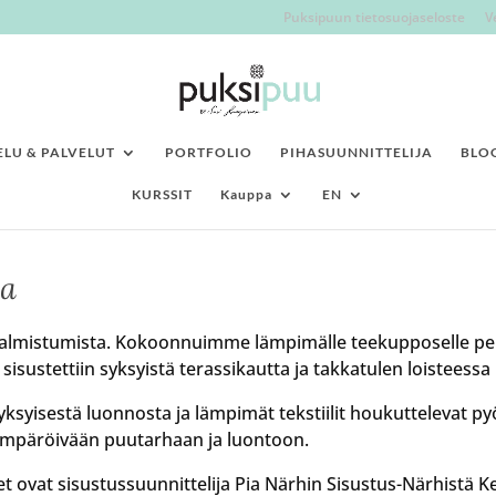
Puksipuun tietosuojaseloste
V
LU & PALVELUT
PORTFOLIO
PIHASUUNNITTELIJA
BLO
KURSSIT
Kauppa
EN
sa
 valmistumista. Kokoonnuimme lämpimälle teekupposelle p
sustettiin syksyistä terassikautta ja takkatulen loisteessa p
ksyisestä luonnosta ja lämpimät tekstiilit houkuttelevat py
mpäröivään puutarhaan ja luontoon.
eet ovat sisustussuunnittelija Pia Närhin Sisustus-Närhistä 