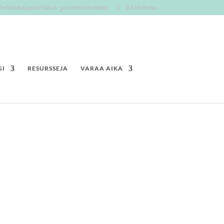
Verkkokaupan tilaus- ja toimitusehdot
0 kohdetta
GI
RESURSSEJA
VARAA AIKA