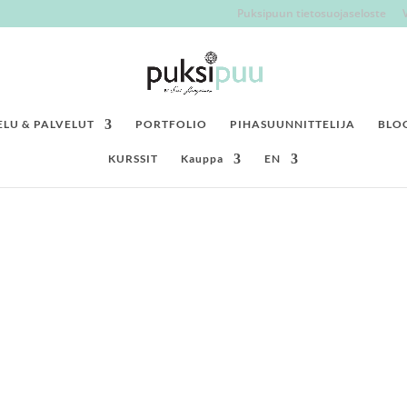
Puksipuun tietosuojaseloste
LU & PALVELUT
PORTFOLIO
PIHASUUNNITTELIJA
BLO
KURSSIT
Kauppa
EN