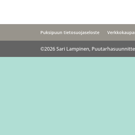
Puksipuun tietosuojaseloste
Verkkokaupan
©2026 Sari Lampinen, Puutarhasuunnittel