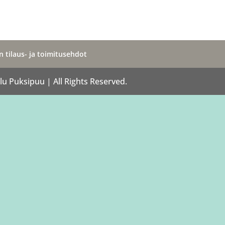
 tilaus- ja toimitusehdot
u Puksipuu | All Rights Reserved.