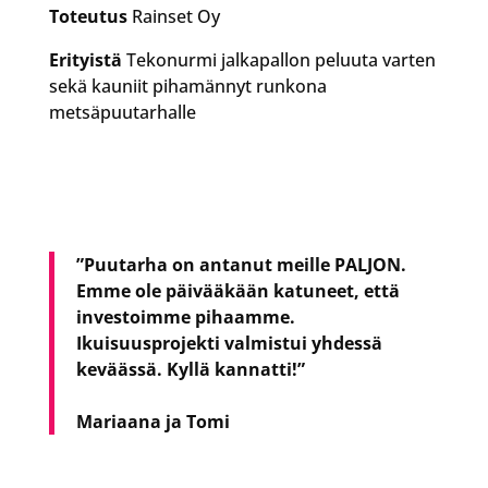
Toteutus
Rainset Oy
Erityistä
Tekonurmi jalkapallon peluuta varten
sekä kauniit pihamännyt runkona
metsäpuutarhalle
”Puutarha on antanut meille PALJON.
Emme ole päivääkään katuneet, että
investoimme pihaamme.
Ikuisuusprojekti valmistui yhdessä
keväässä. Kyllä kannatti!”
Mariaana ja Tomi