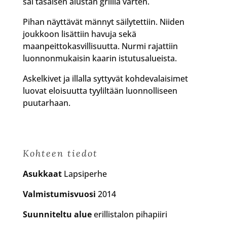
sai tasaisen alustan grilliä varten.
Pihan näyttävät männyt säilytettiin. Niiden
joukkoon lisättiin havuja sekä
maanpeittokasvillisuutta. Nurmi rajattiin
luonnonmukaisin kaarin istutusalueista.
Askelkivet ja illalla syttyvät kohdevalaisimet
luovat eloisuutta tyyliltään luonnolliseen
puutarhaan.
Kohteen tiedot
Asukkaat
Lapsiperhe
Valmistumisvuosi
2014
Suunniteltu alue
erillistalon pihapiiri