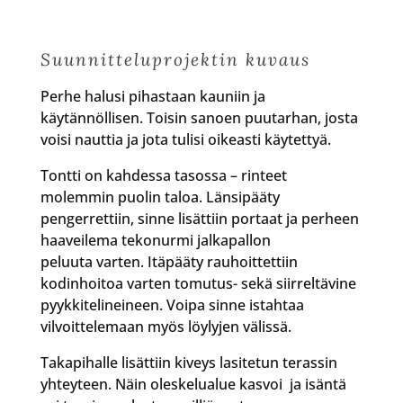
Suunnitteluprojektin kuvaus
Perhe halusi pihastaan kauniin ja
käytännöllisen. Toisin sanoen puutarhan, josta
voisi nauttia ja jota tulisi oikeasti käytettyä.
Tontti on kahdessa tasossa – rinteet
molemmin puolin taloa. Länsipääty
pengerrettiin, sinne lisättiin portaat ja perheen
haaveilema tekonurmi jalkapallon
peluuta varten. Itäpääty rauhoittettiin
kodinhoitoa varten tomutus- sekä siirreltävine
pyykkitelineineen. Voipa sinne istahtaa
vilvoittelemaan myös löylyjen välissä.
Takapihalle lisättiin kiveys lasitetun terassin
yhteyteen. Näin oleskelualue kasvoi ja isäntä