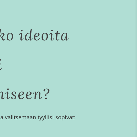
ko ideoita
i
miseen?
 valitsemaan tyyliisi sopivat: