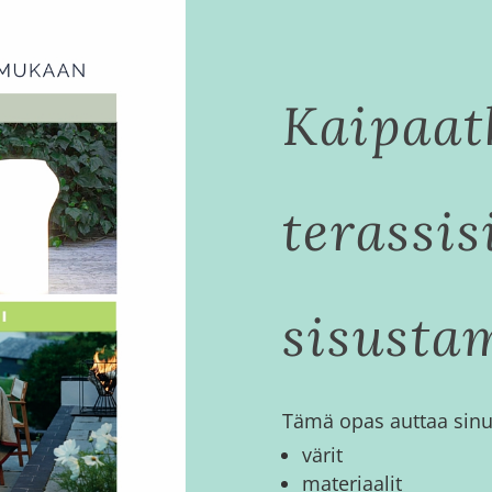
Kaipaat
terassis
sisusta
Tämä opas auttaa sinua
värit
materiaalit