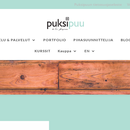
Puksipuun tietosuojaseloste
V
LU & PALVELUT
PORTFOLIO
PIHASUUNNITTELIJA
BLO
KURSSIT
Kauppa
EN