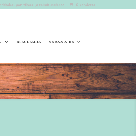
erkkokaupan tilaus- ja toimitusehdot
0 kohdetta
GI
RESURSSEJA
VARAA AIKA